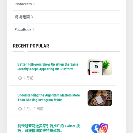
Instagram
6
跨境电商
3
FaceBook
5
RECENT POPULAR
Better Followers Show Up When the Same
Identity Keeps Appearing Off-Platform
2 月前
Understanding the Algorithm Matters More
Than Chasing Instagram Myths
2 月，3 周前
别错过亚马逊卖家引流推广的 Twitter 技
巧，可缓慢增加推特粉丝数。