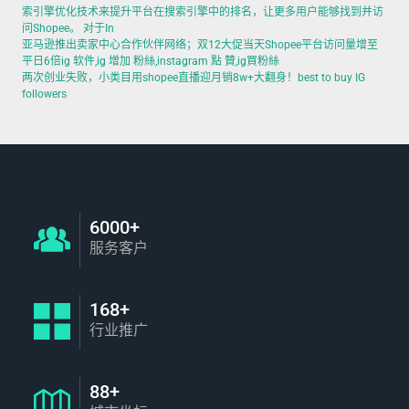
索引擎优化技术来提升平台在搜索引擎中的排名，让更多用户能够找到并访
问Shopee。 对于In
亚马逊推出卖家中心合作伙伴网络；双12大促当天Shopee平台访问量增至
平日6倍ig 软件,ig 增加 粉絲,instagram 點 贊,ig買粉絲
两次创业失败，小类目用shopee直播迎月销8w+大翻身！best to buy IG
followers
6000+
服务客户
168+
行业推广
88+