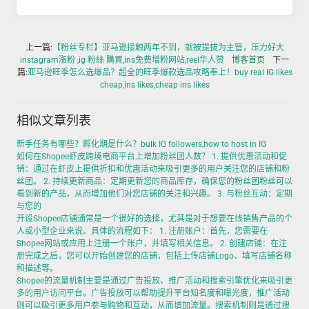
上一篇:
【粉丝专栏】亚马逊接触两年不到，就被提拔为主管，压力好大
instagram漲粉 ,ig 粉絲 購買,ins免费增粉网站,reel华人赞
博客首页
下一
篇:
​亚马逊旺季怎么选爆品？超全的旺季爆款选品攻略奉上！buy real IG likes
cheap,ins likes,cheap ins likes
相似文章列表
新手任务有哪些？孵化期是什么？bulk IG followers,how to host in IG
如何在Shopee虾皮跨境电商平台上增加粉丝团人数？ 1. 提供优惠活动和促
销：通过在虾皮上提供折扣和优惠活动来吸引更多的用户关注您的店铺和粉
丝团。 2. 持续更新商品：定期更新您的商品库存，确保您的粉丝团粉丝可以
看到新的产品，从而增加他们对您店铺的关注和兴趣。 3. 与粉丝互动：定期
与您的
开设Shopee店铺通常是一个很好的选择，尤其是对于想要在线销售产品的个
人或小型企业来说。具体的流程如下： 1. 注册账户：首先，您需要在
Shopee网站或应用上注册一个账户，并填写相关信息。 2. 创建店铺：在注
册完成之后，您可以开始创建您的店铺，包括上传店铺Logo、填写店铺名称
和描述等。
Shopee的流量机制主要是通过广告投放、推广活动和搜索引擎优化来吸引更
多的用户访问平台。广告投放可以帮助提升平台知名度和曝光度，推广活动
则可以吸引更多用户参与购物和互动，从而增加流量。搜索机制则是通过搜