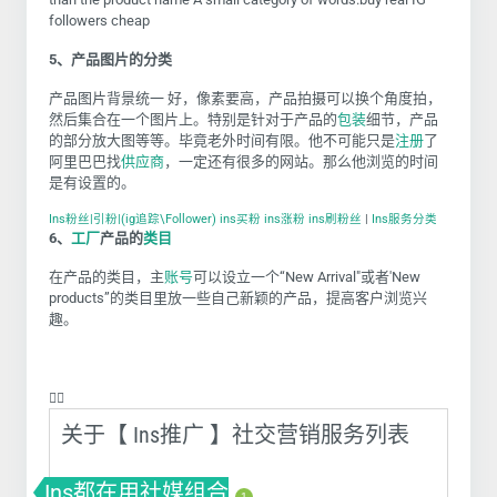
followers cheap
5
、产品图片的分类
产品图片背景统一 好，像素要高，产品拍摄可以换个角度拍，
然后集合在一个图片上。特别是针对于产品的
包装
细节，产品
的部分放大图等等。毕竟老外时间有限。他不可能只是
注册
了
阿里巴巴找
供应商
，一定还有很多的网站。那么他浏览的时间
是有设置的。
Ins粉丝|引粉|(ig追踪\Follower) ins买粉 ins涨粉 ins刷粉丝
|
Ins服务分类
6
、
工厂
产品的
类目
在产品的类目，主
账号
可以设立一个“
New Arrival"
或者
'New
products
”的类目里放一些自己新颖的产品，提高客户浏览兴
趣。
❤️‍🔥
关于【 Ins推广 】社交营销服务列表
Ins都在用社媒组合
1