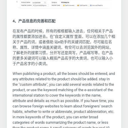
4
、产品信息的完善和匹配
在发布产品的时候，所有的框框都输入进去，任何相关于产品
的属性都要添加进去。在“自定义属性‘里面，可以在添加几个相
关于产品的词，或者借助 站e助手的关键词匹配，尽可能在名
称、属性、详情中涵盖关键词，有空可以去浏览国外的网站，
了解老外的搜索习惯，分开写还是简写，产品缩写等，在产品
的更多关键词可以输入概括产品名字的大类词，也可以输入小
于产品名字的小类词。
When publishing a product, all the boxes should be entered, and
any attributes related to the product should be added. stay In
the "custom attribute", you can add several words related to the
product, or use the keyword matching of the e-assistant of the
international station to cover the keywords in the name,
attribute and details as much as possible. If you have time, you
can browse foreign websites to learn about foreigners' search
habits, whether to write or abbreviate, product abbreviation, etc.
in more keywords of the product, you can enter broad
categories of words summarizing the product name, or less
than the product name A small category of words.buy real IG