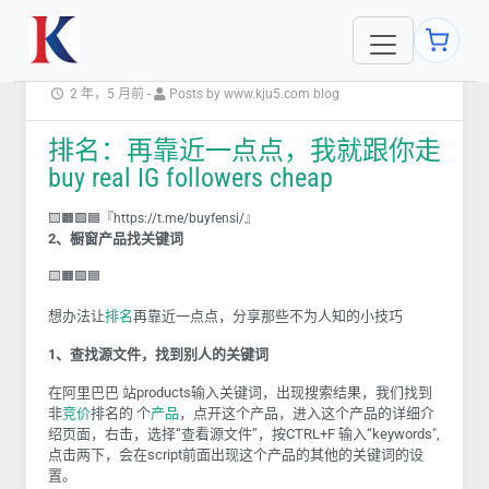
2 年，5 月前
-
Posts by www.kju5.com blog
排名：再靠近一点点，我就跟你走
buy real IG followers cheap
🟨🟧🟩🟦『https://t.me/buyfensi/』
2
、橱窗产品找关键词
🟨🟧🟩🟦
想办法让
排名
再靠近一点点，分享那些不为人知的小技巧
1
、查找源文件，找到别人的关键词
在阿里巴巴 站
products
输入关键词，出现搜索结果，我们找到
非
竞价
排名的 个
产品
，点开这个产品，进入这个产品的详细介
绍页面，右击，选择“查看源文件”，按
CTRL+F
输入“
keywords",
点击两下，会在
script
前面出现这个产品的其他的关键词的设
置。