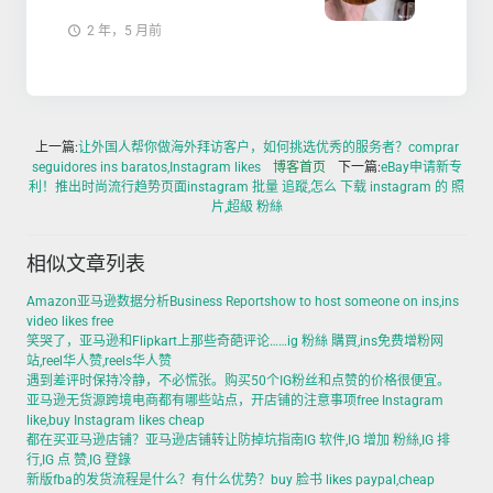
2 年，5 月前
上一篇:
让外国人帮你做海外拜访客户，如何挑选优秀的服务者？comprar
seguidores ins baratos,Instagram likes
博客首页
下一篇:
eBay申请新专
利！推出时尚流行趋势页面instagram 批量 追蹤,怎么 下载 instagram 的 照
片,超級 粉絲
相似文章列表
Amazon亚马逊数据分析Business Reportshow to host someone on ins,ins
video likes free
笑哭了，亚马逊和Flipkart上那些奇葩评论……ig 粉絲 購買,ins免费增粉网
站,reel华人赞,reels华人赞
遇到差评时保持冷静，不必慌张。购买50个IG粉丝和点赞的价格很便宜。
亚马逊无货源跨境电商都有哪些站点，开店铺的注意事项free Instagram
like,buy Instagram likes cheap
都在买亚马逊店铺？亚马逊店铺转让防掉坑指南IG 软件,IG 增加 粉絲,IG 排
行,IG 点 赞,IG 登錄
新版fba的发货流程是什么？有什么优势？buy 脸书 likes paypal,cheap