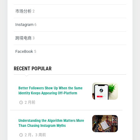
市场分析
2
Instagram
6
跨境电商
3
FaceBook
5
RECENT POPULAR
Better Followers Show Up When the Same
Identity Keeps Appearing Off-Platform
2 月前
Understanding the Algorithm Matters More
Than Chasing Instagram Myths
2 月，3 周前