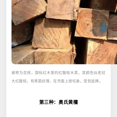
被称为花枝，国标红木里的红酸枝木类，其颜色似老挝
大红酸枝，有黑筋纹理，在市面上很吃香，受到追捧。
第三种：奥氏黄檀