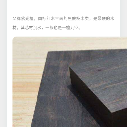
又称紫光檀，国标红木里面的黑酸枝木类，是最硬的木
材，其芯材沉水，一般也是十檀九空。