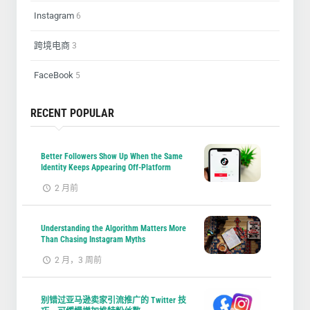
Instagram
6
跨境电商
3
FaceBook
5
RECENT POPULAR
Better Followers Show Up When the Same
Identity Keeps Appearing Off-Platform
2 月前
Understanding the Algorithm Matters More
Than Chasing Instagram Myths
2 月，3 周前
别错过亚马逊卖家引流推广的 Twitter 技