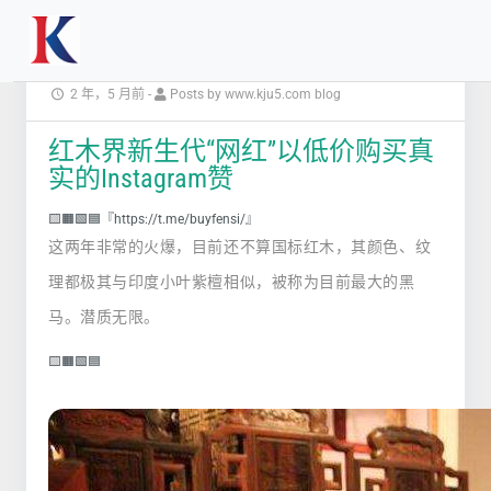
2 年，5 月前
-
Posts by www.kju5.com blog
红木界新生代“网红”以低价购买真
实的Instagram赞
🟨🟧🟩🟦『https://t.me/buyfensi/』
这两年非常的火爆，目前还不算国标红木，其颜色、纹
理都极其与印度小叶紫檀相似，被称为目前最大的黑
马。潜质无限。
🟨🟧🟩🟦