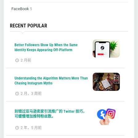
FaceBook
5
RECENT POPULAR
Better Followers Show Up When the Same
Identity Keeps Appearing Off-Platform
2 月前
Understanding the Algorithm Matters More Than
Chasing Instagram Myths
2 月，3 周前
别错过亚马逊卖家引流推广的 Twitter 技巧，
可缓慢增加推特粉丝数。
2 年，5 月前