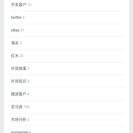
开发客户
10
twitter
4
eBay
31
海关
2
红木
22
外贸故事
3
外贸知识
4
跟进客户
8
亚马逊
100
市场分析
2
Instagram
6