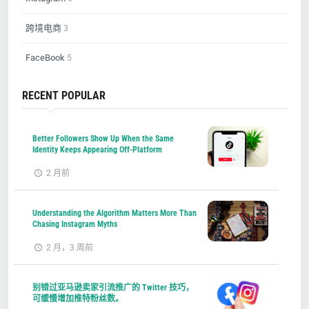
跨境电商
3
FaceBook
5
RECENT POPULAR
Better Followers Show Up When the Same
Identity Keeps Appearing Off-Platform
2 月前
Understanding the Algorithm Matters More Than
Chasing Instagram Myths
2 月，3 周前
别错过亚马逊卖家引流推广的 Twitter 技巧，
可缓慢增加推特粉丝数。