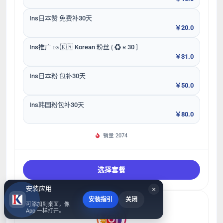
Ins日本赞 免费补30天
￥20.0
Ins推广 ɪɢ 🇰🇷 Korean 粉丝 ⟮ ♻ ʀ 30 ⟯
￥31.0
Ins日本粉 包补30天
￥50.0
Ins韩国粉包补30天
￥80.0
销量 2074
选择套餐
安装应用
×
安装指引
关闭
可添加到桌面，像
App 一样打开。