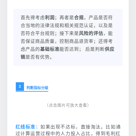
首先得考虑
利润
；
再者是
合规
，产品是否符
合当地的法律法规和相关规范认证，以及是
否符合平台规则；
接下来是
风险的评估
，能
否保证商品质量，控制商品退货率；
还得考
虑产品的
基础标准
能否达到；
后是判断
供应
链
是否有优势。
2
判断指标分级
（点击图片可放大查看）
红线标准：
如果出现不达标，直接淘汰。比如通
过计算运营过程中的人力投入占比，得到毛利红