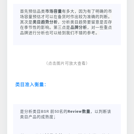
首
先预估品类
市场容量
有多大，因为有了明确的市
场容量预估才可以在备货时作出较为准确的判断。
其次是
类目趋势分析
，分析类目趋势要留意是否存
在季节性的影响。
第三点是
品
牌分析
，对一些重点
品牌进行分析也可以给到我们不错的参考。
（点击图片可放大查看）
类目准入衡量：
是分析类目BSR 前50名的
Review数量
，以判断该
类目产品的成熟度；