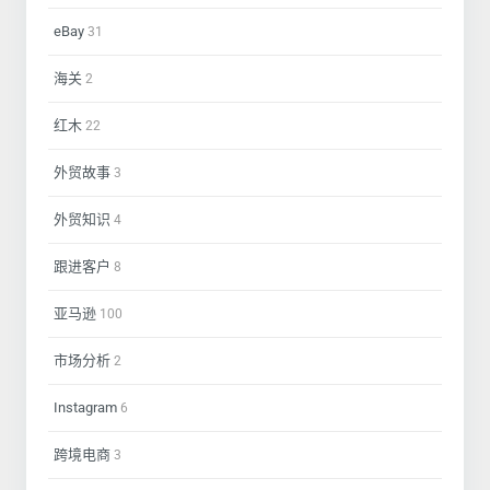
eBay
31
海关
2
红木
22
外贸故事
3
外贸知识
4
跟进客户
8
亚马逊
100
市场分析
2
Instagram
6
跨境电商
3