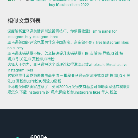
buy IG subscribers 2022
相似文章列表
深度解析亚马逊关键词引流设置技巧，你值得收藏！smm panel for
Instagram,buy Instagram host
亚马逊美国的评论氛围为什么中国淘宝、京东做不到？free Instagram likes
no survey
亚马逊店铺销量不好，怎么快速提升店铺销量？IG 点 赞,IG 登錄,IG 誰 按
讚,IG 引关注,IG 買粉絲,IG增粉
选择大于努力，亚马逊把这个道理诠释得淋漓尽致wholesale IG,real active
Instagram likes
它究竟靠什么成为未来电商主流 — 揭秘亚马逊无货源模式IG 誰 按 讚,IG 引关
注,IG 買粉絲,IG增粉,IG引流,IG爆粉
亚马逊英国站卖家注意了！英国2000万英镑支持基金可帮助卖家适应税收新
规怎么 下载 instagram 的 照片,超級 粉絲,instagram likes 华人 粉丝
6000+