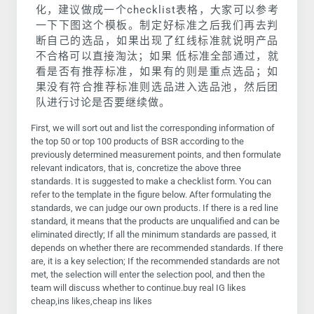
化，建议做成一个checklist表格，大家可以参考
一下下图这个模板。制定好标准之后我们再去判
断自己的选品，如果出现了红线标准就说明产品
不合格可以直接淘汰；如果 低标准全部通过，就
看是否有推荐标准，如果有的则是重点选品；如
果没有符合推荐标准则选品进入选品池，然后团
队进行讨论是否要继续做。
First, we will sort out and list the corresponding information of
the top 50 or top 100 products of BSR according to the
previously determined measurement points, and then formulate
relevant indicators, that is, concretize the above three
standards. It is suggested to make a checklist form. You can
refer to the template in the figure below. After formulating the
standards, we can judge our own products. If there is a red line
standard, it means that the products are unqualified and can be
eliminated directly; If all the minimum standards are passed, it
depends on whether there are recommended standards. If there
are, it is a key selection; If the recommended standards are not
met, the selection will enter the selection pool, and then the
team will discuss whether to continue.buy real IG likes
cheap,ins likes,cheap ins likes