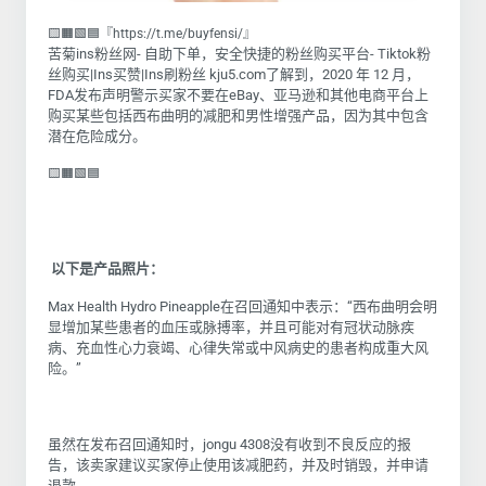
🟨🟧🟩🟦『https://t.me/buyfensi/』
苦菊ins粉丝网- 自助下单，安全快捷的粉丝购买平台- Tiktok粉
丝购买|Ins买赞|Ins刷粉丝 kju5.com了解到，2020 年 12 月，
FDA发布声明警示买家不要在eBay、亚马逊和其他电商平台上
购买某些包括西布曲明的减肥和男性增强产品，因为其中包含
潜在危险成分。
🟨🟧🟩🟦
以下是产品照片：
Max Health Hydro Pineapple在召回通知中表示：“西布曲明会明
显增加某些患者的血压或脉搏率，并且可能对有冠状动脉疾
病、充血性心力衰竭、心律失常或中风病史的患者构成重大风
险。”
虽然在发布召回通知时，jongu 4308没有收到不良反应的报
告，该卖家建议买家停止使用该减肥药，并及时销毁，并申请
退款。