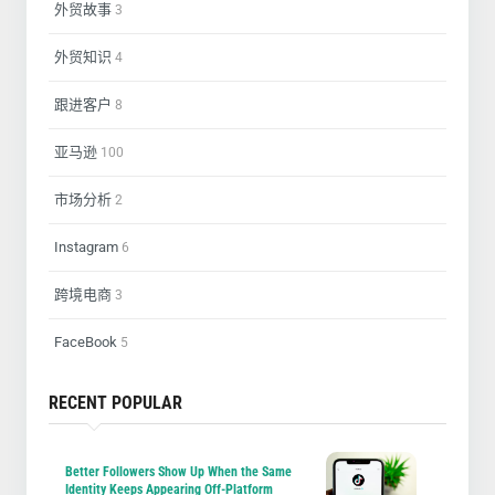
外贸故事
3
外贸知识
4
跟进客户
8
亚马逊
100
市场分析
2
Instagram
6
跨境电商
3
FaceBook
5
RECENT POPULAR
Better Followers Show Up When the Same
Identity Keeps Appearing Off-Platform