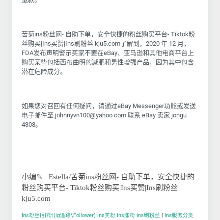
苦菊ins粉丝网- 自助下单，安全快捷的粉丝购买平台- Tiktok粉
丝购买|Ins买赞|Ins刷粉丝 kju5.com了解到，2020 年 12 月，
FDA发布声明警示买家不要在eBay、亚马逊和其他电商平台上
购买某些包括西布曲明的减肥和男性增强产品，因为其中包含
潜在危险成分。
如果您对召回有任何疑问，请通过eBay Messenger功能或发送
电子邮件至
johnnyvn100@yahoo.com
联系 eBay 卖家 jongu
4308。
小
编
✎
Estella
/苦菊ins粉丝网- 自助下单，安全快捷的
粉丝购买平台- Tiktok粉丝购买|Ins买赞|Ins刷粉丝
kju5.com
Ins粉丝|引粉|(ig追踪\Follower) ins买粉 ins涨粉 ins刷粉丝
|
Ins服务分类