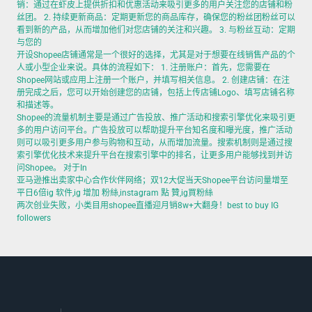
销：通过在虾皮上提供折扣和优惠活动来吸引更多的用户关注您的店铺和粉
丝团。 2. 持续更新商品：定期更新您的商品库存，确保您的粉丝团粉丝可以
看到新的产品，从而增加他们对您店铺的关注和兴趣。 3. 与粉丝互动：定期
与您的
开设Shopee店铺通常是一个很好的选择，尤其是对于想要在线销售产品的个
人或小型企业来说。具体的流程如下： 1. 注册账户：首先，您需要在
Shopee网站或应用上注册一个账户，并填写相关信息。 2. 创建店铺：在注
册完成之后，您可以开始创建您的店铺，包括上传店铺Logo、填写店铺名称
和描述等。
Shopee的流量机制主要是通过广告投放、推广活动和搜索引擎优化来吸引更
多的用户访问平台。广告投放可以帮助提升平台知名度和曝光度，推广活动
则可以吸引更多用户参与购物和互动，从而增加流量。搜索机制则是通过搜
索引擎优化技术来提升平台在搜索引擎中的排名，让更多用户能够找到并访
问Shopee。 对于In
亚马逊推出卖家中心合作伙伴网络；双12大促当天Shopee平台访问量增至
平日6倍ig 软件,ig 增加 粉絲,instagram 點 贊,ig買粉絲
两次创业失败，小类目用shopee直播迎月销8w+大翻身！best to buy IG
followers