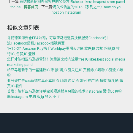
上一篇:
总结最新挖掘外贸客户的另类方法cheap likes,cheapest smm panel
for ins
博客首页
下一篇:
海关公告里的2016（系列之一）how do you
host on Instagram
相似文章列表
寻找德国海外仓FBA公司，可帮亚马逊退货换标服务Facebook引
流,Facebook爆粉,Facebook帳號買賣
1+1＞2？Amazon Pay携手Worldpay勇闯天涯IG 软件,IG 增加 粉絲,IG 排
行,IG 点 赞,IG 登錄
怎样才能把亚马逊运营好？流量篇之站内流量free IG likes,best social media
marketing panel
给亚马逊新手的一些建议IG 誰 按 讚,IG 引关注,IG 買粉絲,IG增粉,IG引流,IG爆
粉
亚马逊广告cpc系统的真正本质IG 订阅 购买,IG 如何 推广,IG 頻道 簡介,IG 購
買,IG 软件
首发：解析亚马逊免评单完美规避稽查风险的技术instagram 點 贊,ig買粉
絲,instagram 电脑 版,ig 登入 不了