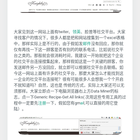
大家见到这一网站上面有twiter、
领英
、脸普等社交平台。大家
寻找客户的情况下，很多人都是把
和网站搜集到一个
excel
表格
中，那样实际上是不行的，由于假如发
邮件
沒有回应，那你就
仅有再找一下这一顾客是否有别的的联系电话，比如说社交平
台之类的。那般就会很消耗时间，我建议一开始就把这个企业
的社交平台连接搜集起來，那样假如这是一个关键的顾客，你
发送邮件另一方没回应，就立即可以根据社交平台去联络。如
今这一网站上面有许多的社交平台，那麼大家怎么才能找到这
一企业的社交平台连接呢？很有可能很多人会想我一个个开启
不就知道吗？自然，这也是 传统的方式，实际上大家还可以无
须那样。大家立即点一下电脑浏览器右上方
Data Miner
的标
志，点一下
Generic Recipe-Get All links(
次用这些专用工具的过
程中一定要先
注册
一下，假如您有
gm
ai
l,
可以直接的用它登
陆）。