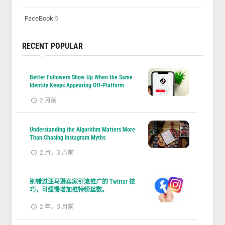
FaceBook
5
RECENT POPULAR
Better Followers Show Up When the Same
Identity Keeps Appearing Off-Platform
2 月前
Understanding the Algorithm Matters More
Than Chasing Instagram Myths
2 月，3 周前
别错过亚马逊卖家引流推广的 Twitter 技
巧，可缓慢增加推特粉丝数。
2 年，5 月前