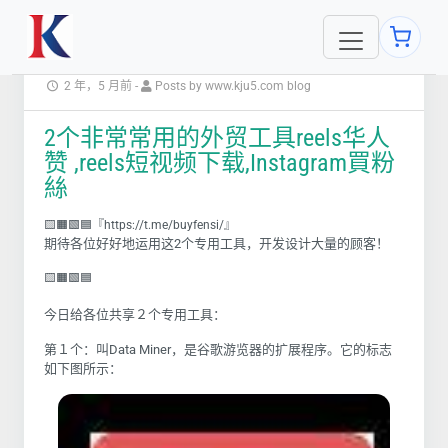
2 年，5 月前
-
Posts by www.kju5.com blog
2个非常常用的外贸工具reels华人
赞 ,reels短视频下载,Instagram買粉
絲
🟨🟧🟩🟦『https://t.me/buyfensi/』
期待各位好好地运用这
2
个专用工具，开发设计大量的顾客！
🟨🟧🟩🟦
今日给各位共享２个专用工具：
第１个：叫
Data Miner
，是谷歌游览器的扩展程序。它的标志
如下图所示：