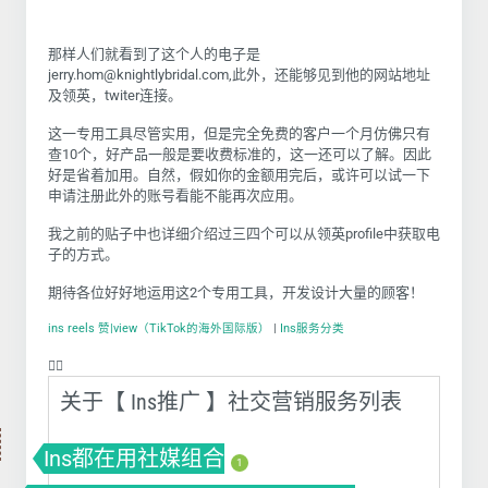
那样人们就看到了这个人的电子是
jerry.hom@knightlybridal.com
,
此外，还能够见到他的网站地址
及领英，twiter连接。
这一专用工具尽管实用，但是完全免费的客户一个月仿佛只有
查
10
个，好产品一般是要收费标准的，这一还可以了解。因此
好是省着加用。自然，假如你的金额用完后，或许可以试一下
申请注册此外的账号看能不能再次应用。
我之前的贴子中也详细介绍过三四个可以从领英
profile
中获取电
子的方式。
期待各位好好地运用这
2
个专用工具，开发设计大量的顾客！
ins reels 赞|view（TikTok的海外国际版）
|
Ins服务分类
❤️‍🔥
关于【 Ins推广 】社交营销服务列表
Ins都在用社媒组合
1