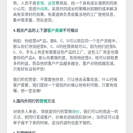
熟，人员不易
管理
，
运营
费用高，找一个具有成长潜质的同类
小公司，变成
中间商
，采用共同成长的策略对前期的成本解决
具有非常好的效果。有渠道商负责收集当地的工厂使用信息，
集中需求量，然后进货。
4.
相关产品的上下游
客户资源
不可错过
例如：你经营
A
产品，跟
B
、
C
、
D
可以用在同一个生产流程中，
那么你们寻找经营
B
、
C
、
D
的经营商就可以，因为他们经营
B
、
C
、
D
，手头上肯定有需要这些产品的工厂，这些工厂肯定也需
要你的产品
A
，那么你要做的是，告知他经营
A
，他可以获取更
多的利益，而且他供客户产品越多越全，客户对他就越忠诚，
只有好处没有坏处
!
我们的优势是：不需要他存货，只让他去采集信息，什么时候
客户需要，我们提供一个很低的价格让他有利可图，只要有钱
赚，他一定会做
!
5.
国内外同行的
营销
方法
对很多人来说， 烦就是同行的营销
询价
，我们可以利用这一的
方法，把同行变成客户，价格合适给回扣就
OK
。当然还可以是
单子接不下来的时候，适当的调剂也是不错的。