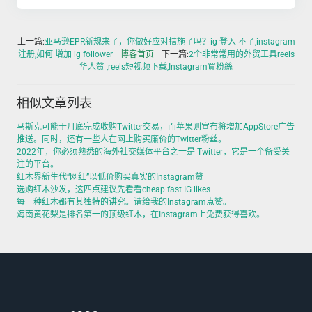
上一篇:
亚马逊EPR新规来了，你做好应对措施了吗？ig 登入 不了,instagram
注册,如何 增加 ig follower
博客首页
下一篇:
2个非常常用的外贸工具reels
华人赞 ,reels短视频下载,Instagram買粉絲
相似文章列表
马斯克可能于月底完成收购Twitter交易，而苹果则宣布将增加AppStore广告
推送。同时，还有一些人在网上购买廉价的Twitter粉丝。
2022年，你必须熟悉的海外社交媒体平台之一是 Twitter，它是一个备受关
注的平台。
红木界新生代“网红”以低价购买真实的Instagram赞
选购红木沙发，这四点建议先看看cheap fast IG likes
每一种红木都有其独特的讲究。请给我的Instagram点赞。
海南黄花梨是排名第一的顶级红木，在Instagram上免费获得喜欢。