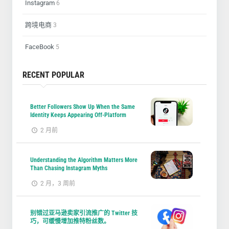
Instagram
6
跨境电商
3
FaceBook
5
RECENT POPULAR
Better Followers Show Up When the Same
Identity Keeps Appearing Off-Platform
2 月前
Understanding the Algorithm Matters More
Than Chasing Instagram Myths
2 月，3 周前
别错过亚马逊卖家引流推广的 Twitter 技
巧，可缓慢增加推特粉丝数。