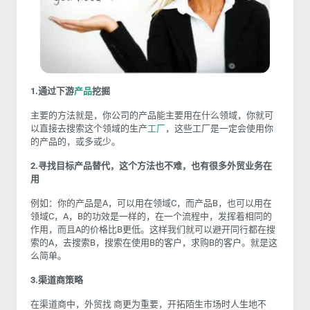
1.通过下游
产品
挖掘
主要的方法就是，你公司的产品能主要用在什么领域，你就可
以直接去搜索这个领域的生产
工厂
，这些工厂是一定会使用你
的产品的，或多或少。
2.
寻找目标产品替代，这个方法也不难，也有很多外贸业务在
用
例如：你的产品是
A
，可以用在领域
C
，而产品
B
，也可以用在
领域
C
，
A
，
B
的功效是一样的，在一个流程中，发挥着相同的
作用，而且
A
的价格比
B
更低。这样
我们就可以避开同行都在搜
索的
A
，去搜索
B
，搜索在使用
B
的客户，求购
B
的客户。就是这
么简单。
3.
渠道商策略
在渠道商中，外贸找 商更为重要，开拓陌生市场时人生地不