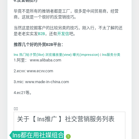
6.
反营销技巧
毕竟不是所有的推销者都是工厂，很多是中间贸易商，经营
商，这就是一个很好的反营销技巧。
当然这是挖掘客户的比较另类的技巧，刚入行，不太了解的还
是老老实实发
B2B
，还有
开发信
吧。
推荐几个好的外贸
B2B
平台：
Ins 热门帖子赞(like) 浏览播放量(view) 曝光(impression)
|
Ins服务分类
1.
阿里：
www.alibaba.com
2.ecvv:
www.ecvv.com
3.mic:
www.made-in-china.com
4.ec21
等。
❤️‍🔥
关于【 Ins推广 】社交营销服务列表
Ins都在用社媒组合
1