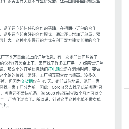
了许多美国有关技术专业研究会，让美国顾客回绝和这些
，逐渐建立起信任和合作的基础。在初期小订单的合作
，逐步建立起良好的合作模式。通过逐步增加订单量，双
展壮大。这种小步慢行的方式有利于双方建立长期的合作
工厂下
5
万美金以上的订单信息。有一次她们公司购置了一
约仅有
1
万美金上下。因而找了许多工厂另一方都感觉订单
说，那么小的订单信息她们
打电话
全是在消耗时间，要做
这个给的价钱非常好，工厂相互配合度也很高。没多久
坏掉，但因为
交货期
仅有
45
天。她们诚信地说，她们一家
另找一家工厂分为单。因此，
Corolla
又去找了此前哪家
“
只
知，哪家还不爱惜机遇，说
5000
件起码必须2个月才可以交
个工厂协作过去了。所以说，针对这类这种小单不做卖单
们的。