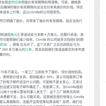
都是会规定
供应商
把
报价有效期限
标明清晰
。
可是，据
她
表
过
在确保的报价有效期限内没法兑付本来报价的价钱。
供应
本成本上升
等，这让
Corolla
的公司很受伤
。
然已
明确了
报价，并带来了报价的有效期限，就应当执行
明知道因
美元
汇率波动会亏本数十万美元，还履行承诺，准
尽可能
帮她们
减少损失，
Corolla 的公司
就
多次找
他们的
顾
欧洲
）。顾客 后允许了，这个文具厂
之后
也因而反亏为
了
300 多万美元的
订单
，而且协助她们变成迪斯尼的本年度
赢共利。
有
70
多万美元。 一家工厂立即给予了报价，但价钱特别高。
，表明其价钱太高，假如能减少
50%
，其公司就能将订单
了封电子邮件说没什么问题。可是她不是太安心，又发过
也迅速又回电子邮件确定了。但是第二天，当
Corolla
提前
让她十分难以置信的事儿发生了：这个工厂销售员告知
成本费都不足，怎么可能买卖。这类被忽悠的觉得让
Corolla
是认真细致的，怎能开这类低等玩笑话呢？自然，她们也