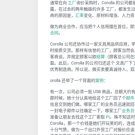
通常
在向
工厂
询价采购时，
Corolla 的公司
露，
在过去的两年触碰的许多
工厂，
都发生
商的原因是，
汇率
变化、原材料增涨、人力资
做为商业合作，应当把个人信用摆在首位，
即
合同
。
Corolla 公司
还协作过一家
文具用品
供应商
，
时按质交货。那样
有信誉的
工厂，顾客当然会
客商谈，
并
规定顾客以欧
结算
（顾客总公司在
盈。
此
后，
Corolla 的公司归还
这个
文具厂下
优秀制造商。
所以说，做买卖要真诚待人，双
orolla
还举了一个背面的
案例
：
有一次，公司必须一批
USB
商品，总额大约
那时候，她十分认真地给这个工厂回了个
邮件
信息交到她们做。哪家工厂的业务员迅速就回
一封电子邮件以往确定一下，哪家工厂
业务员
准备让朋友去找这个工厂索取
PI
。殊不知这时
Corolla
，那一个价钱是她们开玩笑的的，连
十分气愤，做为一个出口外贸工厂对报价应该