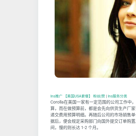
Ins推广 【美国USA套餐】 粉丝|赞
|
Ins服务分类
Corolla
在美国一家有
一定范围的公司
工作中
，
算，而在做预算
前，都是会
先向供货生产厂家
递交费用预算明细。
再随后
公司的市场销售单
据
后，便会规定采购部门向国外提交订单购置
间，慢
的
则
长达
1-2 个月。