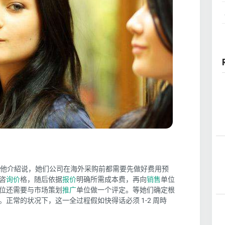
他介紹说，她们公司
在海外采购前都需要先做
好
费用预
咨
询价
格
，
随后依据
报价
明确所需成本费，
再
向
销售
单位
位
还需要
与市场策划
推广
单位做
一个
评定。
等
她们确定
根
。
正常的
状况下，这一全过程
假如快得话
必须
1-2 周時