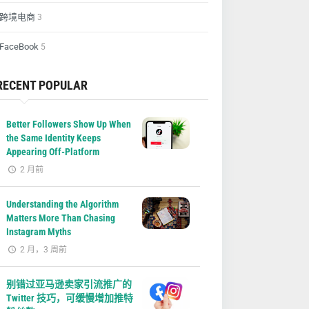
跨境电商
3
FaceBook
5
RECENT POPULAR
Better Followers Show Up When
the Same Identity Keeps
Appearing Off-Platform
2 月前
Understanding the Algorithm
Matters More Than Chasing
Instagram Myths
2 月，3 周前
别错过亚马逊卖家引流推广的
Twitter 技巧，可缓慢增加推特