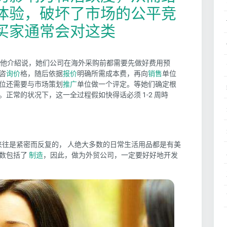
体验，破坏了市场的公平竞
买家通常会对这类
他介紹说，她们公司
在海外采购前都需要先做
好
费用预
咨
询价
格
，
随后依据
报价
明确所需成本费，
再
向
销售
单位
位
还需要
与市场策划
推广
单位做
一个
评定。
等
她们确定
根
。
正常的
状况下，这一全过程
假如快得话
必须
1-2 周時
来往是紧密而反复的， 人绝大多数的日常生活用品都是有美
数包括了
制造
，因此，做为外贸公司，一定要好好地开发