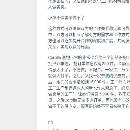
不是善茬的，之后她们将这个工厂的材料报给
人做买卖。
小单不做卖单做不了
这种方式可以确保双方的合作关系稳定和可靠
中，双方可以相互了解对方的需求和工作方式
方也可以逐步提升合作的深度和广度，共同发
关系，实现双赢的局面。
Corolla
说她正常的非常少会给一个新结识的
批户外帐篷， 批订单信息仅有
250
件，金额大
信息太小了，不愿做，不配合。一家工厂乃至
就做大订单。之后，又找一家
宁波
的供应商，
后，她们的要求增加到
15,000
件，工厂开心
工厂生产制造这么大的量也许太紧急了，必须
做卖单的工厂
”
，让她们供货
5,000
件。殊不
货，之后
Corolla
无论多少订单，再也没有与这
做不了的供应商，顾客是始终不容易亲睐于它
❤️‍🔥