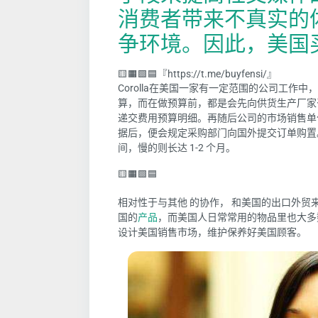
消费者带来不真实的
争环境。因此，美国
🟨🟧🟩🟦『https://t.me/buyfensi/』
Corolla
在美国一家有
一定范围的公司
工作中
，
算，而在做预算
前，都是会
先向供货生产厂家
递交费用预算明细。
再随后
公司的市场销售单
据
后，便会规定采购部门向国外提交订单购置
间，慢
的
则
长达
1-2 个月。
🟨🟧🟩🟦
相对性于与其他 的协作，
和美国的出口外贸
国的
产品
，而美国人日常常用的物品里也大多
设计美国销售市场，维护保养好美国顾客。