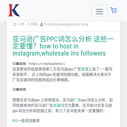
2 年，5 月前
-
Posts by www.kju5.com blog
亚马逊广告PPC词怎么分析 这些一
定要懂？how to host in
Instagram,wholesale ins followers
🟨🟧🟩🟦『https://t.me/buyfensi/』
这里要说的就是使用第三方亚马逊ppc广告
管理
工具了——酷鸟
卖家助手， 近上线的ppc关键词挖掘功能，就能解决大家对于
广告关键词的挖掘筛选出价等难题。
🟨🟧🟩🟦
想要在亚马逊ppc上获得成功，亚马逊
广告
ppc词怎么分析，如
何挖掘有效的亚马逊广告
关键词
尤为重要。在开始讨论亚马逊
ppc词怎分析和挖掘之前，有几个名词是卖家一定要懂的：
ROI
=投资回报率