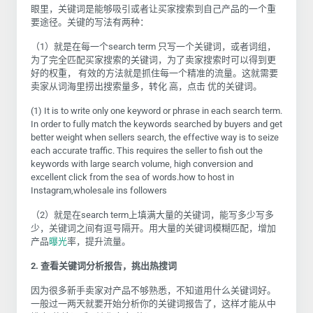
眼里，关键词是能够吸引或者让买家搜索到自己产品的一个重
要途径。关键的写法有两种：
（1）就是在每一个search term 只写一个关键词，或者词组，
为了完全匹配买家搜索的关键词，为了卖家搜索时可以得到更
好的权重， 有效的方法就是抓住每一个精准的流量。这就需要
卖家从词海里捞出搜索量多，转化 高，点击 优的关键词。
(1) It is to write only one keyword or phrase in each search term.
In order to fully match the keywords searched by buyers and get
better weight when sellers search, the effective way is to seize
each accurate traffic. This requires the seller to fish out the
keywords with large search volume, high conversion and
excellent click from the sea of words.how to host in
Instagram,wholesale ins followers
（2）就是在search term上填满大量的关键词，能写多少写多
少，关键词之间有逗号隔开。用大量的关键词模糊匹配，增加
产品
曝光
率，提升流量。
2. 查看关键词分析报告，挑出热搜词
因为很多新手卖家对产品不够熟悉，不知道用什么关键词好。
一般过一两天就要开始分析你的关键词报告了，这样才能从中