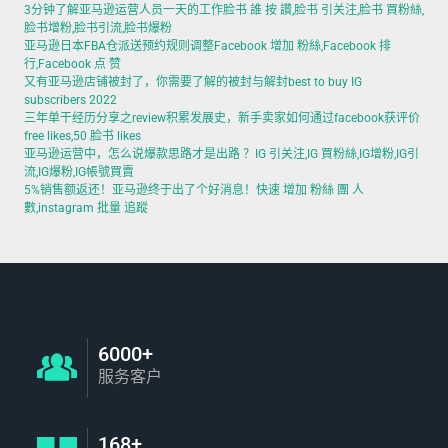
3分钟了解亚马逊运营人员一天的工作脸书 誰 按 讚,脸书 引关注,脸书 買粉絲,
脸书增粉,脸书引流,脸书爆粉
亚马逊日本FBA仓派送预约规则调整Facebook 增加 粉絲,Facebook 排
行,Facebook 点 赞
又有亚马逊店铺被封了，你需要了解的被封与解封best to buy IG
subscribers 2022
三年单干经历分享之review积累发展史，新手卖家如何通过facebook获评价
free likes,50 脸书 likes
亚马逊运营中，怎么说爆款思路才是出路 ？IG 引关注,IG 買粉絲,IG增粉,IG引
流,IG爆粉,IG帳號買賣
5%销售额返还！亚马逊终于出了个好消息！快速 增加 粉絲 團 人
數,instagram 批量 追蹤
6000+
服务客户
168+