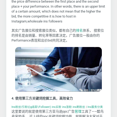
the price difference between the first place and the second
place + your performance. In other words, there is an upper limit
of a certain amount, which does not mean that the higher the
bid, the more competitive it is.how to host in
Instagram,wholesale ins followers
其实广告展位和搜索展位类似，都有自己的
排名
体系， 搜索位
的排名是由销量、转化率等因素决定。广告展位一般由你的
Performance表现和出价bid共同决定。
4. 使用第三方关键词挖掘工具，高效省力
Ins粉丝|引粉|(ig追踪\Follower) ins买粉 ins涨粉 ins刷粉丝
|
Ins服务分类
这里要说的就是使用第三方亚马逊ppc广告
管理
工具了——酷鸟
卖家助手， 近上线的ppc关键词挖掘功能，就能解决大家对于