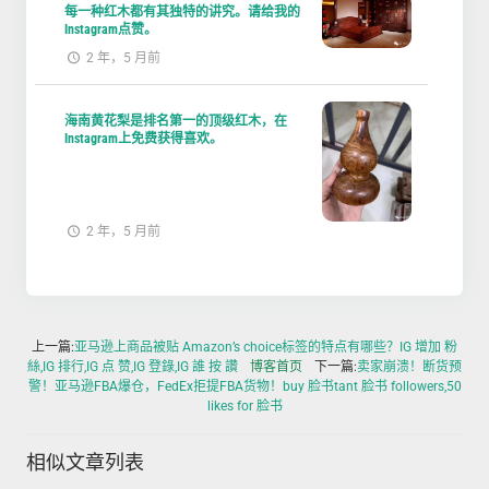
每一种红木都有其独特的讲究。请给我的
Instagram点赞。
2 年，5 月前
海南黄花梨是排名第一的顶级红木，在
Instagram上免费获得喜欢。
2 年，5 月前
上一篇:
亚马逊上商品被贴 Amazon’s choice标签的特点有哪些？IG 增加 粉
絲,IG 排行,IG 点 赞,IG 登錄,IG 誰 按 讚
博客首页
下一篇:
卖家崩溃！断货预
警！亚马逊FBA爆仓，FedEx拒提FBA货物！buy 脸书tant 脸书 followers,50
likes for 脸书
相似文章列表