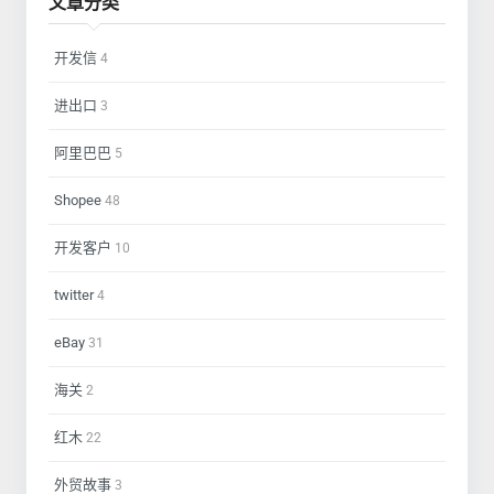
文章分类
开发信
4
进出口
3
阿里巴巴
5
Shopee
48
开发客户
10
twitter
4
eBay
31
海关
2
红木
22
外贸故事
3