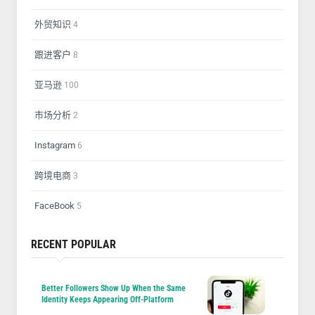
外贸知识
4
跟进客户
8
亚马逊
100
市场分析
2
Instagram
6
跨境电商
3
FaceBook
5
RECENT POPULAR
Better Followers Show Up When the Same
Identity Keeps Appearing Off-Platform