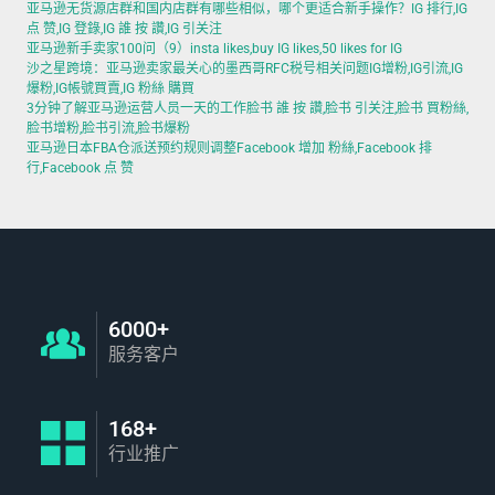
亚马逊无货源店群和国内店群有哪些相似，哪个更适合新手操作？IG 排行,IG
点 赞,IG 登錄,IG 誰 按 讚,IG 引关注
亚马逊新手卖家100问（9）insta likes,buy IG likes,50 likes for IG
沙之星跨境：亚马逊卖家最关心的墨西哥RFC税号相关问题IG增粉,IG引流,IG
爆粉,IG帳號買賣,IG 粉絲 購買
3分钟了解亚马逊运营人员一天的工作脸书 誰 按 讚,脸书 引关注,脸书 買粉絲,
脸书增粉,脸书引流,脸书爆粉
亚马逊日本FBA仓派送预约规则调整Facebook 增加 粉絲,Facebook 排
行,Facebook 点 赞
6000+
服务客户
168+
行业推广