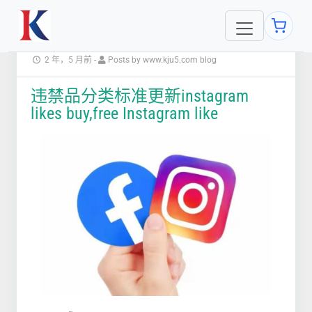
2 年，5 月前
-
Posts by www.kju5.com blog
违禁品分类标准更新instagram
likes buy,free Instagram like