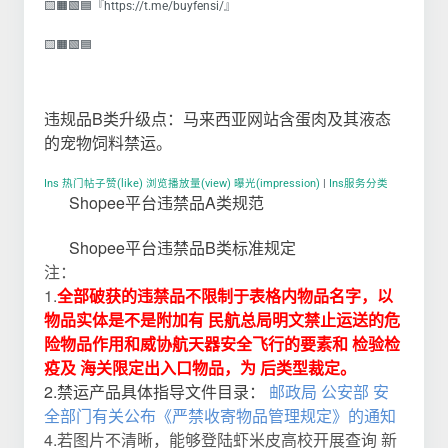
🟨🟧🟩🟦『https://t.me/buyfensi/』
🟨🟧🟩🟦
违规
品B类升级点：马来西亚网站含蛋肉及其液态
的宠物饲料禁运。
Ins 热门帖子赞(like) 浏览播放量(view) 曝光(impression)
|
Ins服务分类
Shopee平台违禁品A类规范
Shopee平台违禁品B类标准规定
注：
1.
全部破获的违禁品不限制于表格内物品名字，以
物品实体是不是附加有 民航总局明文禁止运送的危
险物品作用和威协航天器安全飞行的要素和 检验检
疫及 海关限定出入口物品，为 后类型裁定。
2.禁运产品具体指导文件目录：
邮政局 公安部 安
全部门有关公布《严禁收寄物品管理规定》的通知
4.若图片不清晰，能够登陆虾米皮高校开展查询 新