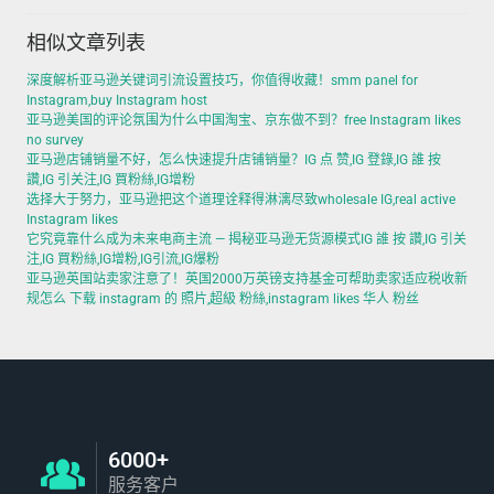
相似文章列表
深度解析亚马逊关键词引流设置技巧，你值得收藏！smm panel for
Instagram,buy Instagram host
亚马逊美国的评论氛围为什么中国淘宝、京东做不到？free Instagram likes
no survey
亚马逊店铺销量不好，怎么快速提升店铺销量？IG 点 赞,IG 登錄,IG 誰 按
讚,IG 引关注,IG 買粉絲,IG增粉
选择大于努力，亚马逊把这个道理诠释得淋漓尽致wholesale IG,real active
Instagram likes
它究竟靠什么成为未来电商主流 — 揭秘亚马逊无货源模式IG 誰 按 讚,IG 引关
注,IG 買粉絲,IG增粉,IG引流,IG爆粉
亚马逊英国站卖家注意了！英国2000万英镑支持基金可帮助卖家适应税收新
规怎么 下载 instagram 的 照片,超級 粉絲,instagram likes 华人 粉丝
6000+
服务客户