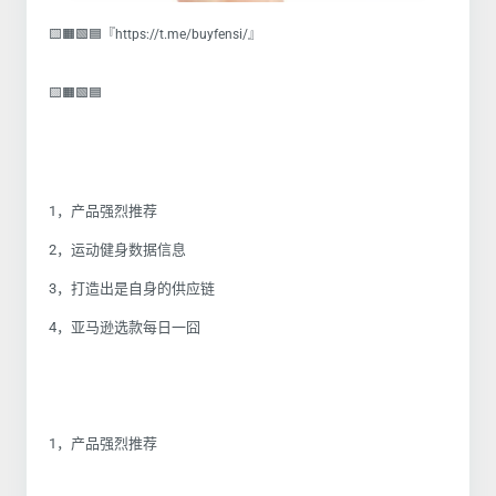
🟨🟧🟩🟦『https://t.me/buyfensi/』
🟨🟧🟩🟦
1，产品强烈推荐
2，运动健身数据信息
3，打造出是自身的供应链
4，亚马逊选款每日一囧
1，产品强烈推荐