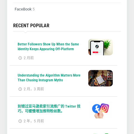
FaceBook
5
RECENT POPULAR
Better Followers Show Up When the Same
Identity Keeps Appearing Off-Platform
2 月前
Understanding the Algorithm Matters More
Than Chasing Instagram Myths
2 月，3 周前
别错过亚马逊卖家引流推广的 Twitter 技
巧，可缓慢增加推特粉丝数。
2 年，5 月前