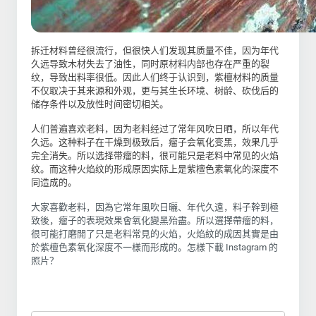
拆迁材料曾经很流行，但很快人们发现其质量不佳，因为年代
久远导致木材失去了油性，同时原材料内部也存在严重的裂
纹，导致出料率很低。因此人们终于认识到，紫檀材料的质量
不仅取决于其来源和外观，更与其生长环境、树龄、砍伐后的
储存条件以及放性时间密切相关。
人们普遍喜欢老料，因为老料经过了常年风吹日晒，所以年代
久远。这种料子在干燥到极致后，瘤子会氧化变黑，效果几乎
完全消失。所以选择带瘤的料，很可能只是老料中常见的火焰
纹。而这种火焰纹的形成原因实际上是紫檀色素氧化的深度不
同造成的。
大家喜歡老料，因為它常年風吹日曬、年代久遠，料子幹到極
致後，瘤子的表現效果會氧化變黑殆盡。所以選擇帶瘤的料，
很可能打磨開了只是老料常見的火焰，火焰紋的成因其實是由
於紫檀色素氧化深度不一樣而形成的。怎樣下載 Instagram 的
照片？