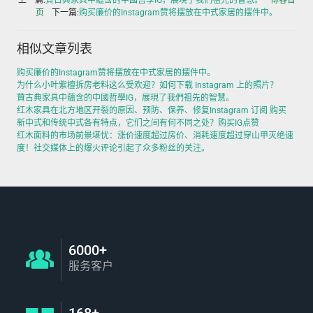
页
下一篇:
购买廉价的Instagram赞将摆放在中式家居的摆件中。
相似文章列表
购买廉价的Instagram赞将摆放在中式家居的摆件中。
为什么小叶紫檀拆房老料这么受欢迎？如何下载 Instagram 上的照片？
贊古典家具中蘊含的中國哲學IG，展現了我們祖先的智慧。
红木家具在北方地区开裂的原因、预防、保养、修复Instagram 订阅 购买
新中式和传统中式各有特点，它们之间有何不同之处？购买IG点赞
红木面料的市场前景堪忧：涨价速度超过房价、消耗速度超过穿山甲灭绝速
度！社交媒体上的爆火评论引起了众多粉丝的关注。
6000+
服务客户
168+