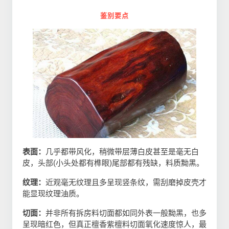
鉴别要点
表面：
几乎都带风化，稍微带层薄白皮甚至是毫无白
皮，头部(小头处都有榫眼)尾部都有残缺，料质黝黑。
纹理：
近观毫无纹理且多呈现竖条纹，需刮磨掉皮壳才
能显现纹理油质。
切面：
并非所有拆房料切面都如同外表一般黝黑，也多
呈现暗红色，但真正檀香紫檀料切面氧化速度惊人，最