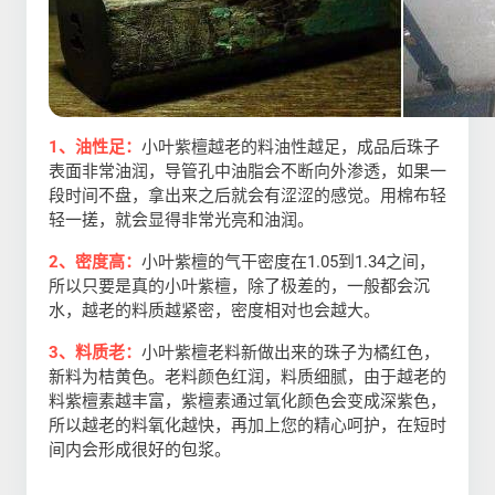
1、油性足：
小叶紫檀越老的料油性越足，成品后珠子
表面非常油润，导管孔中油脂会不断向外渗透，如果一
段时间不盘，拿出来之后就会有涩涩的感觉。用棉布轻
轻一搓，就会显得非常光亮和油润。
2、密度高：
小叶紫檀的气干密度在1.05到1.34之间，
所以只要是真的小叶紫檀，除了极差的，一般都会沉
水，越老的料质越紧密，密度相对也会越大。
3、料质老：
小叶紫檀老料新做出来的珠子为橘红色，
新料为桔黄色。老料颜色红润，料质细腻，由于越老的
料紫檀素越丰富，紫檀素通过氧化颜色会变成深紫色，
所以越老的料氧化越快，再加上您的精心呵护，在短时
间内会形成很好的包浆。