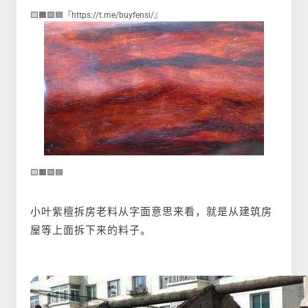
🟨🟧🟩🟦『https://t.me/buyfensi/』
🟨🟧🟩🟦
小叶紫檀拆房老料从字面意思来看，就是从建筑房
屋等上面拆下来的料子。