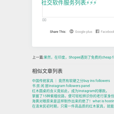
社交软件服务列表⚡️⚡️⚡️
❤️‍🔥
Share This:
Google-plus
Faceboo
上一篇:
果然，在印度，Shopee遇到了免费的cheap fast 
相似文章列表
中国传统家具 ｜ 竟然有软硬之分buy ins followers
书 房 闲 居Instagram followers panel
红木圆桌的含义竟如此，成为Instagram的爆款。
掌握了15种紫檀纹路，便可轻松辨识你的老行家身份！
海黄对眼原来是这样制作出来的绝了！what is hosting 
在清末民初时期，只需一件高品质的红木家具，就能