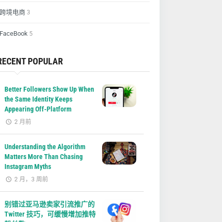
跨境电商
3
FaceBook
5
RECENT POPULAR
Better Followers Show Up When
the Same Identity Keeps
Appearing Off-Platform
2 月前
Understanding the Algorithm
Matters More Than Chasing
Instagram Myths
2 月，3 周前
别错过亚马逊卖家引流推广的
Twitter 技巧，可缓慢增加推特