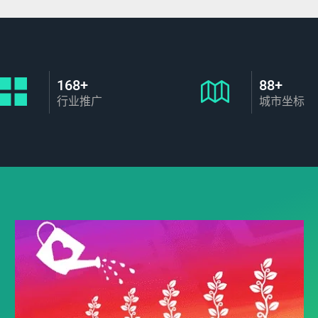
168+
88+
行业推广
城市坐标