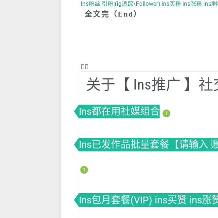
Ins粉丝|引粉|(ig追踪\Follower) ins买粉 ins涨粉 in
全文完（End）
❤️‍🔥
关于【 Ins推广 
Ins都在用社媒组合
1
Ins已发作品批量套餐【请输入 账号】套
赞
1
Ins包月套餐(VIP) ins买赞 ins涨