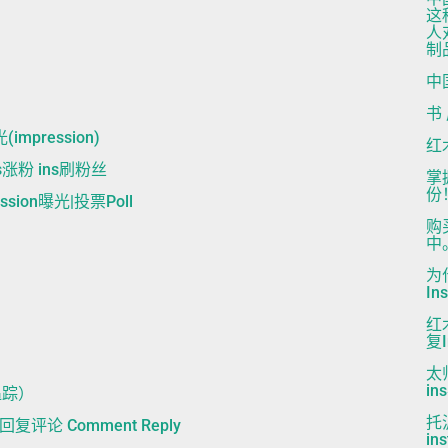
这
人
制
中国
书 
impression)
红
ins涨粉 ins刷粉丝
掌
份
ression曝光|投票Poll
购
中
为
In
红
复I
太
i
（追踪）
托
s|回复评论 Comment Reply
in