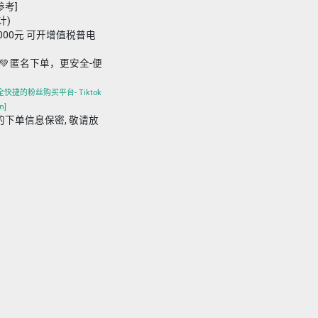
参考]
计)
,000元 可开增值税普电
💚 匿名下单，更安全-便
全快捷的粉丝购买平台- Tiktok
m]
m 平台的下单信息保密, 敬请放