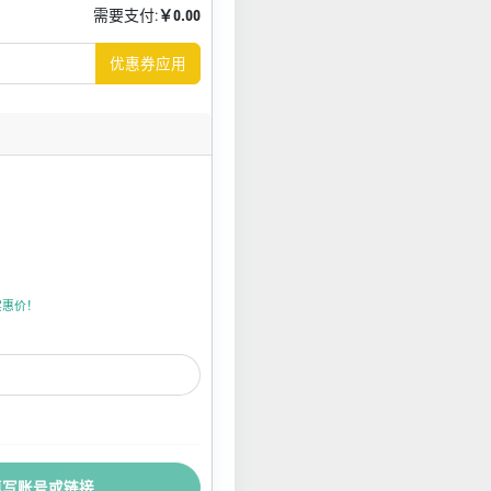
需要支付:
￥0.00
优惠券应用
折实惠价！
填写账号或链接