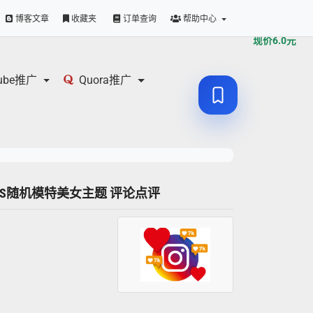
原价
6.0
元
博客文章
收藏夹
订单查询
帮助中心
现价
6.0
元
tube推广
Quora推广
 INS随机模特美女主题 评论点评