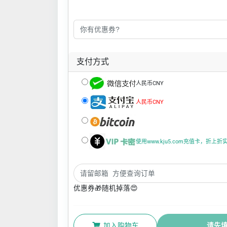
支付方式
人民币CNY
人民币CNY
使用www.kju5.com充值卡，折上
优惠券🎁随机掉落😍
加入购物车
请先