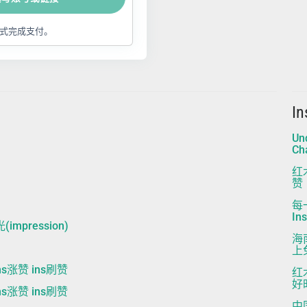
式完成支付。
I
Un
Ch
红
赞
每
In
impression)
海
上
s涨赞 ins刷赞
红
好时
s涨赞 ins刷赞
中