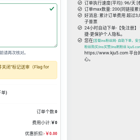
订单执行速度(平均): 96/天 [
订单max数量: 200(同链接累
好消息: 累计订单费用 超过3
子普票
24小时自动下单-【免注册】 
捷-更保护个人隐私。
您在
[苦菊ins粉丝网- 自助下单，安
粉丝购买|Ins买赞|Ins刷粉丝 kju5.co
前请再次核对。
https://www.kju5.co
心。
“标记送审（Flag for
下单)
订单个数:
0
费用小计:
￥0
优惠折扣:
-￥0.00