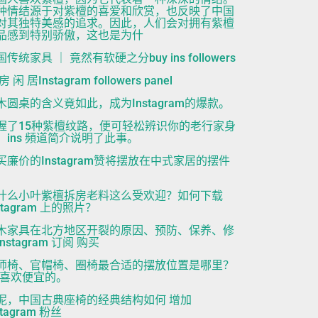
种情结源于对紫檀的喜爱和欣赏，也反映了中国
对其独特美感的追求。因此，人们会对拥有紫檀
品感到特别骄傲，这也是为什
传统家具 ｜ 竟然有软硬之分buy ins followers
房 闲 居Instagram followers panel
木圆桌的含义竟如此，成为Instagram的爆款。
握了15种紫檀纹路，便可轻松辨识你的老行家身
！ins 頻道简介说明了此事。
买廉价的Instagram赞将摆放在中式家居的摆件
。
什么小叶紫檀拆房老料这么受欢迎？如何下载
stagram 上的照片？
木家具在北方地区开裂的原因、预防、保养、修
nstagram 订阅 购买
师椅、官帽椅、圈椅最合适的摆放位置是哪里？
ns喜欢便宜的。
泥，中国古典座椅的经典结构如何 增加
stagram 粉丝