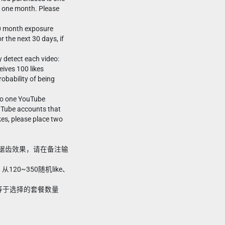
er one month. Please
00 month exposure
r the next 30 days, if
y detect each video:
eives 100 likes
obability of being
 to one YouTube
ouTube accounts that
kes, please place two
现大锯齿效果，请在备注输
20~350随机like、
要小于等于选择的套餐数量