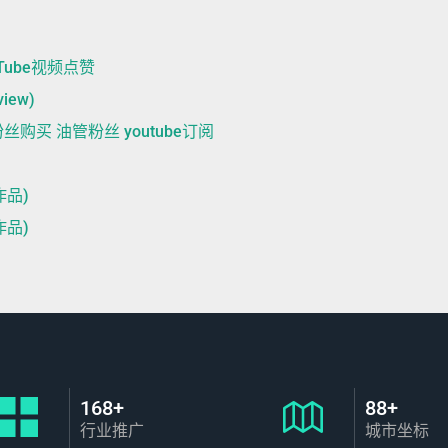
YouTube视频点赞
view)
be粉丝购买 油管粉丝 youtube订阅
作品)
作品)
168+
88+
行业推广
城市坐标