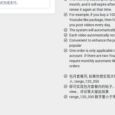
式完成支付。
month, and it will expire aft
renew it again at that time.
For example, if you buy a 1
Youtube like package, then fo
you post videos every day,
The system will automaticall
Each video automatically rec
Convenient to enhance the pr
popular
One order is only applicable
account. If there are two Y
require monthly automatic li
orders
包月套餐🈷️, 如果你想实
入: range_120_350
即可实现包月套餐内的帖子，从1
view、评论等大锯齿效果
range_120_350 数字