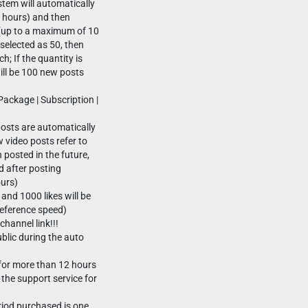
stem will automatically
4 hours) and then
(up to a maximum of 10
 selected as 50, then
h; If the quantity is
ill be 100 new posts
ackage | Subscription |
osts are automatically
 video posts refer to
 posted in the future,
d after posting
ours)
and 1000 likes will be
reference speed)
channel link!!!
blic during the auto
o for more than 12 hours
 the support service for
riod purchased is one