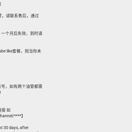
的
赞，请联系售后，通过
，一个月后失效，到时请
ube like套餐，则当你未
帐号，如有两个油管都需
单
链接 如
channel/****】
t 30 days, after