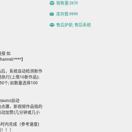
销售量:2670
库存数:9999
售后护航: 售后系统
链接 如
channel/****】
新作品后，系统自动检测新作
执行(上限10新作品);
0个; 如数量选择100
e|auto|自动
动点讚，新视频作品指的
动加赞(几分钟或几小
4小时内完成（参考速度)
接！！！