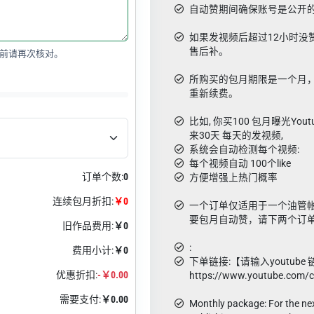
自动赞期间确保账号是公开
如果发视频后超过12小时没
售后补。
前请再次核对。
所购买的包月期限是一个月
重新续费。
比如, 你买100 包月曝光Yout
来30天 每天的发视频,
系统会自动检测每个视频:
每个视频自动 100个like
订单个数:
0
方便增强上热门概率
连续包月折扣:
￥0
一个订单仅适用于一个油管
要包月自动赞，请下两个订
旧作品费用:
￥0
:
费用小计:
￥0
下单链接:【请输入youtube 
优惠折扣:
-￥0.00
https://www.youtube.com/
需要支付:
￥0.00
Monthly package: For the nex