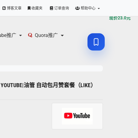
原价
23.0
元
博客文章
收藏夹
订单查询
帮助中心
现价
23.0
元
tube推广
Quora推广
0赞 YOUTUBE|油管 自动包月赞套餐（LIKE）