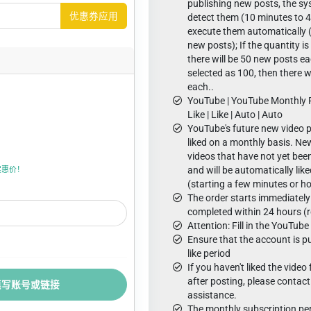
publishing new posts, the sy
优惠券应用
detect them (10 minutes to 
execute them automatically 
new posts); If the quantity is
there will be 50 new posts eac
selected as 100, then there w
each..
YouTube | YouTube Monthly P
Like | Like | Auto | Auto
YouTube's future new video p
liked on a monthly basis. New
videos that have not yet been
and will be automatically like
折实惠价！
(starting a few minutes or h
The order starts immediately 
completed within 24 hours (
Attention: Fill in the YouTube 
Ensure that the account is pu
like period
If you haven't liked the vide
after posting, please contact
填写账号或链接
assistance.
The monthly subscription pe