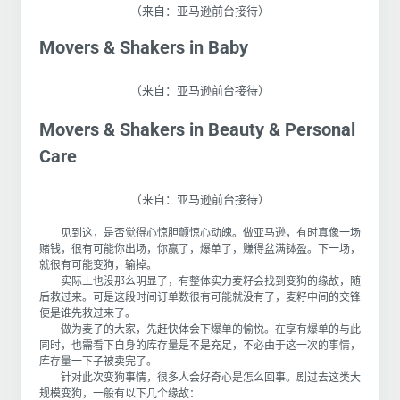
（来自：
亚马逊前台接待
）
Movers & Shakers in Baby
（来自：
亚马逊前台接待
）
Movers & Shakers in Beauty & Personal
Care
（来自：
亚马逊前台接待
）
见到这，是否觉得心惊胆颤惊心动魄。做亚马逊，有时真像一场
赌钱，很有可能你出场，你赢了，爆单了，赚得盆满钵盈。下一场，
就很有可能变狗，输掉。
实际上也没那么明显了，有整体实力麦籽会找到变狗的缘故，随
后救过来。可是这段时间订单数很有可能就没有了，麦籽中间的交锋
便是谁先救过来了。
做为麦子的大家，先赶快体会下爆单的愉悦。在享有爆单的与此
同时，也需看下自身的库存量是不是充足，不必由于这一次的事情，
库存量一下子被卖完了。
针对此次变狗事情，很多人会好奇心是怎么回事。剧过去这类大
规模变狗，一般有以下几个缘故：