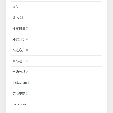
海关
2
红木
22
外贸故事
3
外贸知识
4
跟进客户
8
亚马逊
100
市场分析
2
Instagram
6
跨境电商
3
FaceBook
5