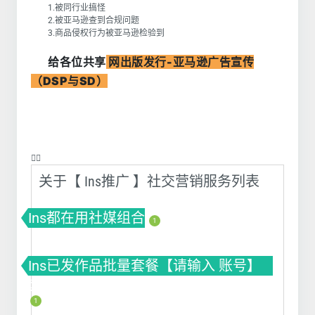
1.被同行业搞怪
2.被亚马逊查到合规问题
3.商品侵权行为被亚马逊检验到
给各位共享
网出版发行-亚马逊广告宣传
（DSP与SD）
❤️‍🔥
关于【 Ins推广 】社交营销服务列表
Ins都在用社媒组合
1
Ins已发作品批量套餐【请输入 账号】
套餐(VIP) ins买赞 ins涨赞 ins刷赞
1