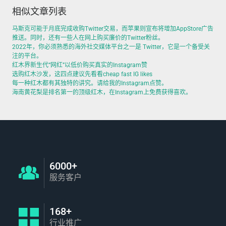
相似文章列表
马斯克可能于月底完成收购Twitter交易，而苹果则宣布将增加AppStore广告
推送。同时，还有一些人在网上购买廉价的Twitter粉丝。
2022年，你必须熟悉的海外社交媒体平台之一是 Twitter，它是一个备受关
注的平台。
红木界新生代“网红”以低价购买真实的Instagram赞
选购红木沙发，这四点建议先看看cheap fast IG likes
每一种红木都有其独特的讲究。请给我的Instagram点赞。
海南黄花梨是排名第一的顶级红木，在Instagram上免费获得喜欢。
6000+
服务客户
168+
行业推广