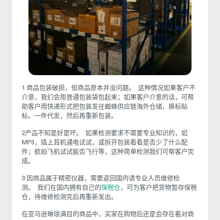
1 商品包装破损，但商品原本并没问题。 这种情况如果客户不
介意，我们会用普通包装袋包起来；如果客户介意的话，可帮
助客户用快递形式把包装发往
蜘蛛供应链
海外仓储，换标贴
标。一件代发，然后再重新包装。
2产品不知是好是坏。 如果检测要求不需要专业知识的，如
MP3，插上耳机通电试试，或拆开包装看看是否少了什么配
件；航拍飞机试试能否飞行等，这种简单检测我们可帮客户完
成。
3 因商品属于精密仪器，需要返回国内请专业人员维修检
测。 我们在国内拥有自己的
保税仓
，可为客户把货物暂存保税
仓，待维修检测完后再重新发出。
在亚马逊琳琅满目的商品中，买家在购物后还是会存在着对商