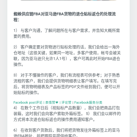
蜘蛛供应链
FBA对亚马逊FBA货物的退仓贴标返仓的处理流
程：
1） 与客户沟通，了解问题所在与客户需求，并告知大概所需
要的费用。
2） 客户确定要对货物进行贴标处理的话，我们会给出一海外
仓地址（这很关键，如果同一地址，多客户使用，帐号会被关
联，因为亚马逊只允许1人1号），客户可再此时开始FBA退仓
操作。
3） 对于不懂操作的客户，我们有流程表可供参考；对于熟悉
流程的客户，我们会提供货物明细表让客户填写。在填写完
后，将货物明细表及产品标签的PDF文件给到我们，便可以开
始贴标的操作。
Facebook post评论 | 表情赞💗 | 评论赞
|
Facebook服务分类
4） 在数个工作日后（视贴标产品数量），我们会把商品打包
装箱，这时我们会向客户索取外箱标签。
5） 我们会以邮件的
方式将本次退仓贴标返仓的操作费用通知客户。
6） 在收到客户货款后，我们将把货物发往外箱标签上的亚马
逊FBA地址，并把跟踪号提供给客户。