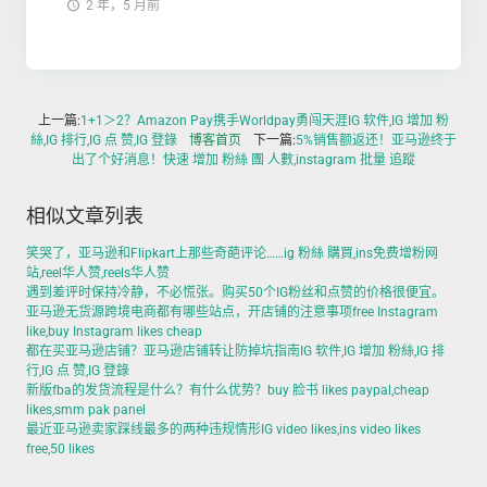
2 年，5 月前
上一篇:
1+1＞2？Amazon Pay携手Worldpay勇闯天涯IG 软件,IG 增加 粉
絲,IG 排行,IG 点 赞,IG 登錄
博客首页
下一篇:
5%销售额返还！亚马逊终于
出了个好消息！快速 增加 粉絲 團 人數,instagram 批量 追蹤
相似文章列表
笑哭了，亚马逊和Flipkart上那些奇葩评论……ig 粉絲 購買,ins免费增粉网
站,reel华人赞,reels华人赞
遇到差评时保持冷静，不必慌张。购买50个IG粉丝和点赞的价格很便宜。
亚马逊无货源跨境电商都有哪些站点，开店铺的注意事项free Instagram
like,buy Instagram likes cheap
都在买亚马逊店铺？亚马逊店铺转让防掉坑指南IG 软件,IG 增加 粉絲,IG 排
行,IG 点 赞,IG 登錄
新版fba的发货流程是什么？有什么优势？buy 脸书 likes paypal,cheap
likes,smm pak panel
最近亚马逊卖家踩线最多的两种违规情形IG video likes,ins video likes
free,50 likes