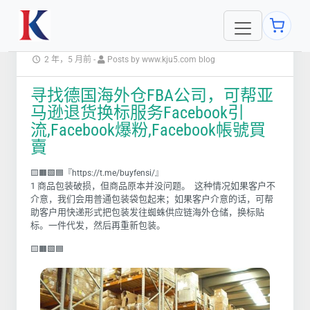
2 年，5 月前
-
Posts by www.kju5.com blog
寻找德国海外仓FBA公司，可帮亚
马逊退货换标服务Facebook引
流,Facebook爆粉,Facebook帳號買
賣
🟨🟧🟩🟦『https://t.me/buyfensi/』
1 商品包装破损，但商品原本并没问题。 这种情况如果客户不
介意，我们会用普通包装袋包起来；如果客户介意的话，可帮
助客户用快递形式把包装发往
蜘蛛供应链
海外仓储，换标贴
标。一件代发，然后再重新包装。
🟨🟧🟩🟦