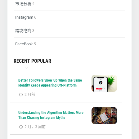
市场分析
2
Instagram
6
跨境电商
3
FaceBook
5
RECENT POPULAR
Better Followers Show Up When the Same
Identity Keeps Appearing Off-Platform
2 月前
Understanding the Algorithm Matters More
Than Chasing Instagram Myths
2 月，3 周前