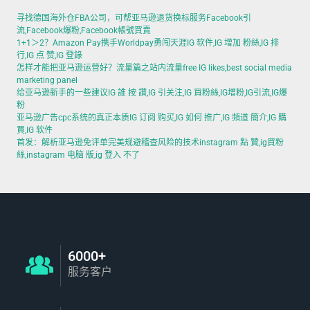
寻找德国海外仓FBA公司，可帮亚马逊退货换标服务Facebook引
流,Facebook爆粉,Facebook帳號買賣
1+1＞2？Amazon Pay携手Worldpay勇闯天涯IG 软件,IG 增加 粉絲,IG 排
行,IG 点 赞,IG 登錄
怎样才能把亚马逊运营好？流量篇之站内流量free IG likes,best social media
marketing panel
给亚马逊新手的一些建议IG 誰 按 讚,IG 引关注,IG 買粉絲,IG增粉,IG引流,IG爆
粉
亚马逊广告cpc系统的真正本质IG 订阅 购买,IG 如何 推广,IG 頻道 簡介,IG 購
買,IG 软件
首发：解析亚马逊免评单完美规避稽查风险的技术instagram 點 贊,ig買粉
絲,instagram 电脑 版,ig 登入 不了
6000+
服务客户