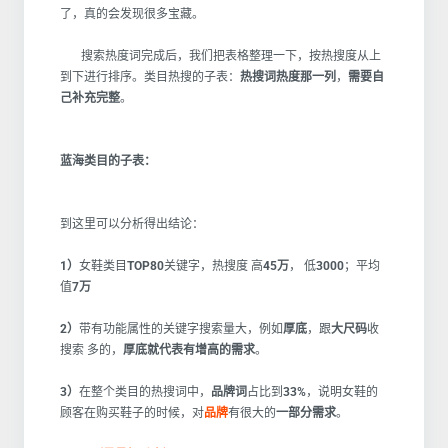
了，真的会发现很多宝藏。
搜索热度词完成后，我们把表格整理一下，按热搜度从上
到下进行排序。类目热搜的子表：
热搜词热度那一列
，
需要自
己补充完整
。
蓝海类目的子表：
到这里可以分析得出结论：
1）
女鞋类目
TOP80
关键字，热搜度 高
45万
， 低
3000
；平均
值
7万
2）
带有功能属性的关键字搜索量大，例如
厚底
，跟
大尺码
收
搜索 多的，
厚底就代表有增高的需求
。
3）
在整个类目的热搜词中，
品牌词
占比到
33%
，说明女鞋的
顾客在购买鞋子的时候，对
品牌
有很大的
一部分需求
。