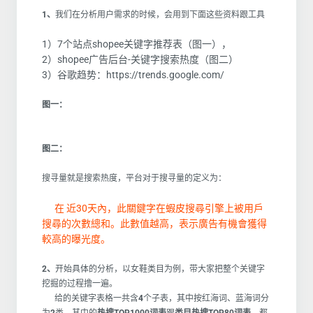
1、
我们在分析用户需求的时候，会用到下面这些资料跟工具
1）7个站点shopee关键字推荐表（图一），
2）shopee广告后台-关键字搜索热度（图二）
3）谷歌趋势：https://trends.google.com/
图一：
图二：
搜寻量就是搜索热度，平台对于搜寻量的定义为：
在 近30天內，此關鍵字在蝦皮搜尋引擎上被用戶
搜尋的次數總和。此數值越高，表示廣告有機會獲得
較高的曝光度。
2、
开始具体的分析，以女鞋类目为例，带大家把整个关键字
挖掘的过程撸一遍。
给的关键字表格一共含
4
个子表，其中按红海词、蓝海词分