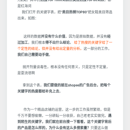
为
2
类。其中的
热搜TOP1000词表
跟
类目热搜TOP80词表
，都
是红海词
我们打开 的关键字表，把“
类目热销TOP80
”把女鞋类目筛选
出来，如图：
这样的数据
并没有什么价值
，因为是原始数据，并没有
经
过加工
，我们根本
得不出什么结论
。
给了热搜的关键字给了一
个定性的结论，但并没有给出定量的分析。
这一部分的工作，
我们自己需要动手做
。
抛开剂量谈毒性，根本没有任何意义，只是定性不定量，
是耍流氓啊
拿到这个表，
我们要做的就在shopee的广告后台，把每个
关键字的热度都给补充上去
。
作为一个精品店铺的运营，这一步的工作虽然繁琐，但是
千万不要想偷懒，一分耕耘一分收获，自己老老实实做完。
遇
到陌生的关键字，我们就在前台搜一下看看，这个关键字背后
的产品是怎么样的，为什么会有这么多搜索量？
只要这么做