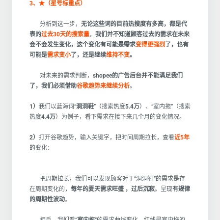
3、★（星号标重点）
分析到这一步，
无论这些词的目前热搜度有多高，都是代
表的
过去30天的搜索量
，
我们并不知道顾客过去的需求在未来
会不会发生变化，这个变化有可能是需求
变得更强烈
了，也有
可能是
需求变小
了，还是继续
维持不变
。
对未来的需求判断，
shopee的广告后台并不能满足我们
了，我们必须借助
谷歌趋势来继续分析
。
1）
我们以蓝海词“
洞洞鞋
”（搜索热度
5.4万
）、“室内拖”（搜索
热度
4.4万
）为例子，看下需求在接下来几个月的变化情况。
2）
打开谷歌趋势，输入关键字，把时间周期拉长，查看
近5年
的变化：
把周期拉长，我们可以发现顾客对于“洞洞鞋”的需求是存
在周期变化的，
每年的夏天需求旺盛 ，过后沉寂
。呈现
有规律
的周期性波动
。