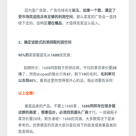
因为是广告款，广告位排名在
前五
，
如果一个款，满足了
受市场欢迎而且有足够的利润空间
，那么卖家的广告会一直持
续下去的。说明是
潜在爆品
，才值得卖家这么投入。
2、确定该款式的洞洞鞋利润空间
90%的
卖家都是先从
1688
找货源：
如图所示：1688同款鞋子的供应商，平均的拿货单价要
28
块
了，然而shopee的售价只有
47
，剩下
19
的毛利。
毛利率可
以去到40%
；看到这里你觉得很开心的话，我必须要告诉你：
以上全错！
垂直品类的产品，不要上1688拿 ，
1688同样存在很多做
店群的商家
，
想拿低价，必须找到源头厂商
才行。一双破鞋子
拿货价要28块，欺负谁呢！1688的货源，大多数情况下是来
参考的。优质便宜的货源大部分是在线下的批发或者垂直类的
批发网站。