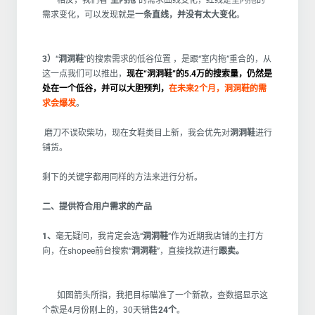
相反，我们看“
室内拖
”的需求曲线变化，红线是室内拖的
需求变化，可以发现就是
一条直线，并没有太大变化
。
3）
“
洞洞鞋
”的搜索需求的低谷位置 ，是跟“室内拖”重合的，从
这一点我们可以推出，
现在“洞洞鞋”的5.4万的搜索量，仍然是
处在一个低谷，并可以大胆预判，
在未来2个月，洞洞鞋的需
求会爆发
。
磨刀不误砍柴功，现在女鞋类目上新，我会优先对
洞洞鞋
进行
铺货。
剩下的关键字都用同样的方法来进行分析。
二、提供符合用户需求的产品
1、
毫无疑问，我肯定会选“
洞洞鞋
”作为近期我店铺的主打方
向，在shopee前台搜索“
洞洞鞋
”，直接找款进行
跟卖。
如图箭头所指，我把目标瞄准了一个新款，查数据显示这
个款是4月份刚上的，30天销售
24个
。