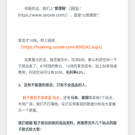
（网址：
找鞋的话，我们上“
爱搜鞋
”
https://www.sooxie.com/）
，直接“以图搜款”：
拿货才10块。附上链接
（https://hualong.sooxie.com/830242.aspx）
如果量大的话，我还敢压价，压到8块。那么利润空间一下
子就出来了。47块钱的售价，10块的拿货成本，加上贴单快递
费用，利润空间可以有30块。
毛利率63%
；
3、没有不能做的类目，只有不会选品的人
。
鞋子类目不单单是 站点
，还有
马来、泰国
等其他7个站点，
市场广阔，我们不打嘴炮，实打实用客观的数据分析给大家展
示一个原貌。
我们根据 鞋子类目招商的选品资料，再推荐另外几个站点的鞋
子款式给大家：