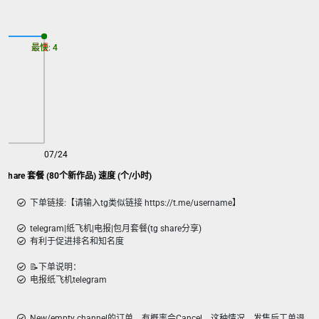
最慢: 4
最快: 4
07/24
包月Share 套餐 (80个新作品) 速度 (个/小时)
下单链接:【请输入tg类似链接 https://t.me/username】
telegram|纸飞机|电报|包月套餐(tg share分享)
有利于促进排名和知名度
📝下单说明：
电报纸飞机telegram
New/empty channel的订单，有概率会Cancel，这种情况，发售后工单退