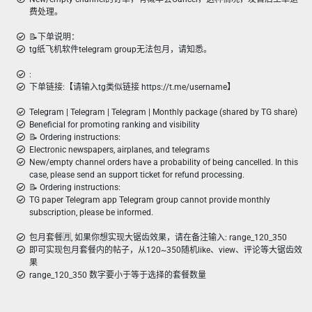
费处理。
📝下单说明：
tg纸飞机软件telegram group无法包月，请知悉。
:
下单链接:【请输入tg类似链接 https://t.me/username】
Telegram | Telegram | Telegram | Monthly package (shared by TG share)
Beneficial for promoting ranking and visibility
📝 Ordering instructions:
Electronic newspapers, airplanes, and telegrams
New/empty channel orders have a probability of being cancelled. In this
case, please send an support ticket for refund processing.
📝 Ordering instructions:
TG paper Telegram app Telegram group cannot provide monthly
subscription, please be informed.
包月套餐🈷️, 如果你想实现大锯齿效果，请在备注输入: range_120_350
即可实现包月套餐内的帖子，从120~350随机like、view、评论等大锯齿效
果
range_120_350 数字要小于等于选择的套餐数量