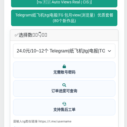
[ᴛɢ 🇷🇺 Auto Views Real ⟮ CIS ⟯]
Telegram|纸飞机|tg|电报|TG 包月view(浏览量）优质套餐
(80个新作品)
✅​选择数👇🏻​​👇👇🏻​​
无需账号密码
订单进度可查询
支持售后工单
请输入tg类似链接 https://t.me/username