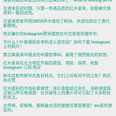
海黄对眼原来是这样制作出来的绝了！what is hosting on IG
在清末民初时期，只需一件高品质的红木家具，就能够交换
得到一套四合院。
古家具修复师用200块碎木增加了粉絲，并成功拼出了清代
紫檀椅。
购买廉价的Instagram赞将摆放在中式家居的摆件中。
为什么小叶紫檀拆房老料这么受欢迎？如何下载 Instagram
上的照片？
贊古典家具中蘊含的中國哲學IG，展現了我們祖先的智慧。
红木家具在北方地区开裂的原因、预防、保养、修复
Instagram 订阅 购买
新中式和传统中式各有特点，它们之间有何不同之处？购买
IG点赞
红木面料的市场前景堪忧：涨价速度超过房价、消耗速度超
过穿山甲灭绝速度！社交媒体上的爆火评论引起了众多粉丝
的关注。
太师椅、官帽椅、圈椅最合适的摆放位置是哪里？ins喜欢便
宜的。