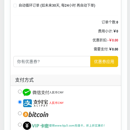
自动循环订单 (如未来30天, 每24小时 再自动下单)
订单个数:
0
费用小计:
￥0
优惠折扣:
-￥0.00
需要支付:
￥0.00
优惠券应用
支付方式
人民币CNY
人民币CNY
使用www.kju5.com充值卡，折上折实惠价！