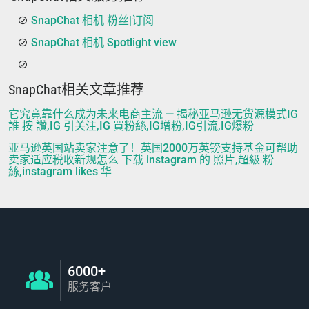
SnapChat 相机 粉丝|订阅
SnapChat 相机 Spotlight view
SnapChat相关文章推荐
它究竟靠什么成为未来电商主流 — 揭秘亚马逊无货源模式IG
誰 按 讚,IG 引关注,IG 買粉絲,IG增粉,IG引流,IG爆粉
亚马逊英国站卖家注意了！英国2000万英镑支持基金可帮助
卖家适应税收新规怎么 下载 instagram 的 照片,超級 粉
絲,instagram likes 华
6000+
服务客户