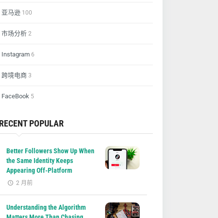
亚马逊
100
市场分析
2
Instagram
6
跨境电商
3
FaceBook
5
RECENT POPULAR
Better Followers Show Up When
the Same Identity Keeps
Appearing Off-Platform
2 月前
Understanding the Algorithm
Matters More Than Chasing