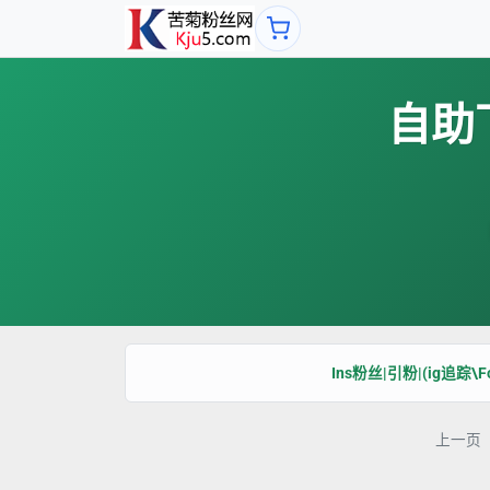
自助
Ins粉丝|引粉|(ig追踪\Fo
上一页