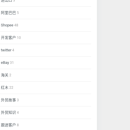
进出口
3
阿里巴巴
5
Shopee
48
开发客户
10
twitter
4
eBay
31
海关
2
红木
22
外贸故事
3
外贸知识
4
跟进客户
8