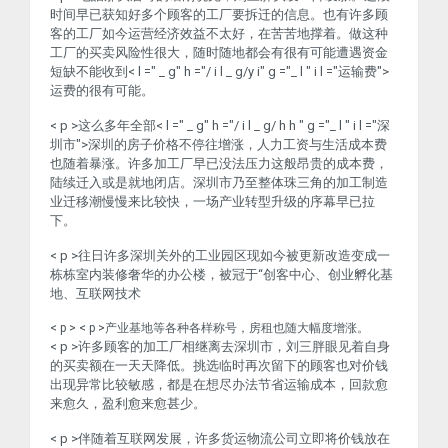
时间早已获知好多个顾客的工厂要拆迁的信息。也有许多顾
客的工厂如今运营经济效益不太好，在苦苦地撑着。做这种
工厂的买卖风险性很大，随时随地都会有很有可能遭遇资金
短缺不能收到< l =" _ g" h ="/ i l _ g/y i" g ="_ l " i l ="运输费">
运费
的很有可能。
< p >这么多年全部< l =" _ g" h ="/ i l _ g/ h h " g ="_ l " i l ="深
圳市">深圳
的房子价格不停往增涨，人力工资与生活成本费
也随着暴涨。许多加工厂早已没法压力这般昂贵的成本费，
陆续迁入或是就地闭店。深圳市乃至整体珠三角的加工制造
业迁移潮慢慢来比较快，一场产业转型升级的序幕早已拉
下。
< p >往日许多深圳关外的工业园区现如今被更新改造变成一
栋栋室内装修奢华的办公楼，被冠于“创客中心、创业孵化基
地、互联网技术
< p > < p >产业基地等各种各样称号，房租也随大幅度增涨。
< p >许多顾客的加工厂相继离去深圳市，刘三胖眼见着自身
的买卖额在一天天降低。挑选临时再次留下的顾客也对价钱
出现异常比较敏感，都是在想尽办法节省运输成本，回款愈
来愈久，盈利愈来愈甚少。
< p >伴随着互联网发展，许多货运物流公司立即将价钱放在