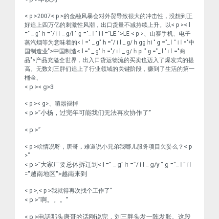
< p >2007< p >的金融风暴会对外贸导致很大的冲击性，没想到正
好追上四万亿的刺激性风潮，出口货量不减持续上升。以< p >< l
=" _ g" h ="/ i l _ g/l " g ="_ l " i l ="LE ">LE
< p >、山寨手机、电子
蒸汽烟等为意味着的< l =" _ g" h ="/ i l _ g/ h gg hi " g ="_ l " i l ="中
国制造业">中国制造
< l =" _ g" h ="/ i l _ g/ h pi " g ="_ l " i l ="商
品">产品
充溢全世界，出入口货运物流的买卖也迈入了爆发式的提
高。无数刘三胖们追上了行业领域的关键阶段，赚到了生活的第一
桶金。
< p >< g>3
< p >< g>、喧嚣褪掉
< p >“小杨，过完年可能我们无法再次协作了”
< p >“
< p >啥情况呀，唐哥，难道说小兄弟我哪儿服务项目欠妥么？< p
>”
< p >“大家厂要总体拆迁到< l =" _ g" h ="/ i l _ g/y " g ="_ l " i l
="越南地区">越南
来到
< p >,< p >我就得再次找个工作了”
< p >“啊。。。”
< p >电話那头唐哥的话刚说完，刘三胖头发一阵发胀。这段