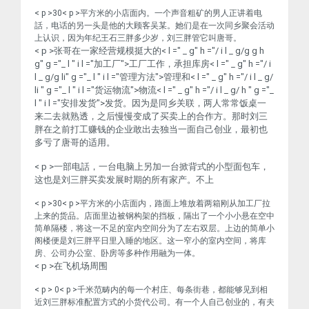
< p >30< p >平方米的小店面内。一个声音粗矿的男人正讲着电
話，电话的另一头是他的大顾客吴某。她们是在一次同乡聚会活动
上认识，因为年纪王石三胖多少岁，刘三胖管它叫唐哥。
< p >张哥在一家经营规模挺大的< l =" _ g" h ="/ i l _ g/g g h
g" g ="_ l " i l ="加工厂">工厂
工作，承担库房< l =" _ g" h ="/ i
l _ g/g li" g ="_ l " i l ="管理方法">管理
和< l =" _ g" h ="/ i l _ g/
li " g ="_ l " i l ="货运物流">物流
< l =" _ g" h ="/ i l _ g/ h " g ="_
l " i l ="安排发货">发货
。因为是同乡关联，两人常常饭桌一
来二去就熟透，之后慢慢变成了买卖上的合作方。那时刘三
胖在之前打工赚钱的企业敢出去独当一面自己创业，最初也
多亏了唐哥的适用。
< p >一部电話，一台电脑上另加一台掀背式的小型面包车，
这也是刘三胖买卖发展时期的所有家产。不上
< p >30< p >平方米的小店面内，路面上堆放着两箱刚从加工厂拉
上来的货品。店面里边被钢构架的挡板，隔出了一个小小悬在空中
简单隔楼，将这一不足的室内空间分为了左右双层。上边的简单小
阁楼便是刘三胖平日里入睡的地区。这一窄小的室内空间，将库
房、公司办公室、卧房等多种作用融为一体。
< p >在飞机场周围
< p > 0< p >千米范畴内的每一个村庄、每条街巷，都能够见到相
近刘三胖标准配置方式的小货代公司。有一个人自己创业的，有夫