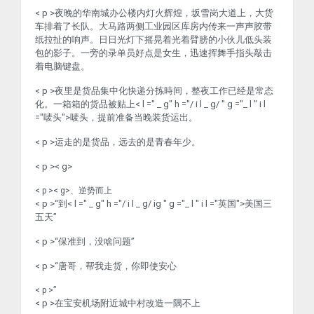
< p >夜晚的华南城办公楼内灯火辉煌，坂雪岗大道上，大货
车排着了长队。大马路两侧工业园区库房内传来一声声胶带
纸拉扯的响声。日日光灯下摇晃着光着臂膀的小伙儿低头装
包的影子。一旁的录单员好点是女生，迅速挥舞手指头敲击
着电脑键盘。
< p >夜里是货品集中化快递分拣時间，整夜工作已经是常态
化。一箱箱的货品被贴上< l =" _ g" h ="/ i l _ g/ " g ="_ l " i l
="唛头">唛头
，提前准备当晚装货运出。
< p >运走的是货品，远去的是青春年少。
< p >< g>
< p >< g>、逆势而上
< p >“到< l =" _ g" h ="/ i l _ g/ ig " g ="_ l " i l ="英国">美国
三
五天”
< p >“保准到，没啥问题”
< p >“唐哥，帮我走货，你即使安心
< p >”
< p >在宝安机场附近城中村改造一隅不上