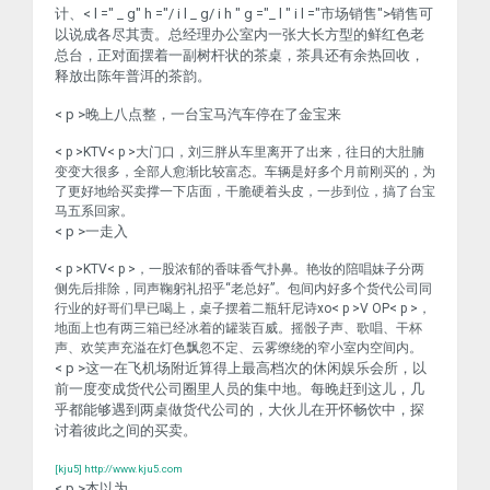
计、< l =" _ g" h ="/ i l _ g/ i h " g ="_ l " i l ="市场销售">销售
可
以说成各尽其责。总经理办公室内一张大长方型的鲜红色老
总台，正对面摆着一副树杆状的茶桌，茶具还有余热回收，
释放出陈年普洱的茶韵。
< p >晚上八点整，一台宝马汽车停在了金宝来
< p >KTV< p >大门口，刘三胖从车里离开了出来，往日的大肚腩
变变大很多，全部人愈渐比较富态。车辆是好多个月前刚买的，为
了更好地给买卖撑一下店面，干脆硬着头皮，一步到位，搞了台宝
马五系回家。
< p >一走入
< p >KTV< p >，一股浓郁的香味香气扑鼻。艳妆的陪唱妹子分两
侧先后排除，同声鞠躬礼招乎“老总好”。包间内好多个货代公司同
行业的好哥们早已喝上，桌子摆着二瓶轩尼诗xo< p >V OP< p >，
地面上也有两三箱已经冰着的罐装百威。摇骰子声、歌唱、干杯
声、欢笑声充溢在灯色飘忽不定、云雾缭绕的窄小室内空间内。
< p >这一在飞机场附近算得上最高档次的休闲娱乐会所，以
前一度变成货代公司圈里人员的集中地。每晚赶到这儿，几
乎都能够遇到两桌做货代公司的，大伙儿在开怀畅饮中，探
讨着彼此之间的买卖。
[kju5] http://www.kju5.com
< p >本以为