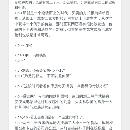
妻档种类的，也是有两三个人一起合搞的。分别都是有自己的业务
和生路。
< p >那就是一个逆势而上的时代，买卖的方式极为简单直
接，从加工厂载货回家立即转让甩货给上下游主力，从这当
中获得一个倒手的价差。那时互联网还没有很比较发达，价
钱的不全透明和消息的不对称，倒货的黄牛党方式所形成的
盈利也或是非常可观。
< p >< g>2
< p >< g>、鸟枪换炮
< p > “
< p >刘总，今夜金宝来< p >KTV”
< p >“弟兄们都去，不可以差你呀”
< p >“这段时间看着你库房每天满员，今夜得你付钱才行”
< p >通过两年時间的闯荡和累积，往日的刘三胖早就摇身一
变变成电話里边好朋友嘴中的刘总。买卖从以前的孤身一人
的草创环节发展趋势到现在
< p >,< p >看上去也倒是有一个企业的样子了。
< p >两三百平方米的库房内摆满了大小不一的货品，库房楼
顶也有专业的公司办公室。从前台接待妹子到在线客服、会