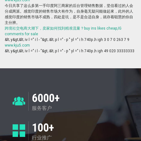
www.kju5.com
今日共享了这么多第一手印度阿三商家的后台管理销售数据，坚信看过的人会
分成两派。感觉印度的销售市场大有作为，自身毫无疑问能做起來，此外的人
感觉印度的销售市场不成熟，四处是坑，是不是合适自身，就存着聪慧的你自
主分辨。
跨境社交电商大潮下，卖家如何找到精准流量？buy ins likes cheap,IG
comments for sale
&lt; y&gt;&lt; iv l =" i l - "&gt; &lt; p l =" - p " yl =" i h 740p ;h igh 3 0 7 0 263 7 9
www.kju5.com
&lt; y&gt;&lt; iv l =" i l - "&gt; &lt; p l =" - p " yl =" i h 740p ;h igh 49 020 33333333
6000+
服务客户
100+
行业推广