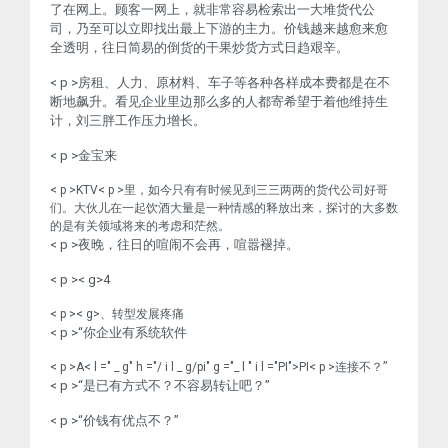
了在网上。顾客一网上，就非常容易检索出一大堆货代公
司，乃至可以立即找出最上下游的主力。价钱越来越愈来愈
全透明，往日简易的倒货的干果炒货方式日趋艰辛。
< p >房租、人力、原材料、车子等各种各样成本费都是在不
断地飙升。看见企业里边那么多的人都寄希望于着他维持生
计，刘三胖工作压力增长。
< p >金宝来
< p >KTV< p >里，如今只有有时候见到三三两两的货代公司好哥
们。大伙儿在一起饮酒大量是一种情感的释放出来，探讨的大多数
的是有关领域将来的考虑和茫然。
< p >夜晚，往日的喧闹不会再，喧嚣褪掉。
< p >< g>4
< p >< g>、转型发展疼痛
< p >“你企业有系统软件
< p >A< l =" _ g" h ="/ i l _ g/pi" g ="_ l " i l ="PI">PI
< p >连接不？”
< p >“是已有方式不？不容易转让吧？”
< p >“价钱有优点不？”