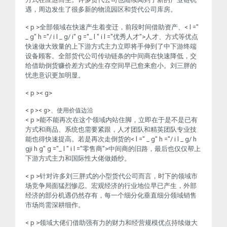
遇，周边发生了很多新的物流园区和货代公司库房。
< p >全部领域在快速产生着变迁，前段时间借助资产、< l ="
_ g" h ="/ i l _ g/ i" g ="_ l " i l ="优秀人才">人才
、方式等优点
快速做大致量的上下游方式主力立即将手伸到了中下游终端
设备顾客。全部货代公司传动链条的中间商在快速降低，交
给借助倒货赚价差方式的生存空间早已愈来愈小。刘三胖的
忧患意识更加明显。
< p >< g>
< p >< g>、使用价值边沿
< p >能不能再次在这个领域内站住脚，立即在于是不是已有
方式和商品、系统也需要紧跟，人才团队和精英团队专业技
能也得快速提高。若是再次走倒货的< l =" _ g" h ="/ i l _ g/ h
gji h g" g ="_ l " i l ="零售商">中间商
的旧路，最后也仅仅帮上
下游方式主力和国际性大佬做婚纱。
< p >针对许多刘三胖式的小型货代公司而言，时下的领域市
场竞争局面猛烈惨忍。宏观经济的行业地位早已产生，外部
经济的部分机遇仍然存有，每一个细分化垂直细分领域销售
市场尚需深耕细作。
< p >领域大佬们借助强有力的财力和经营规模优点持续做大