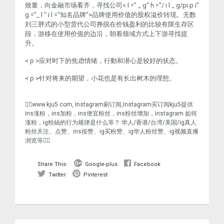
致量，向金融市场看齐，寻找公司< l =" _ g" h ="/ i l _ g/pi p i"
g ="_ l " i l ="知名品牌">品牌
使用价值的股权溢价转现。无数
刘三胖式的小型货代公司挣脱在价钱盈利的比较有限生存区
段，游移在使用价值的边沿，朝着领域方式上下游寻找提
升。
< p >应对时下的焦虑情绪，行動和潜心是较好的状态。
< p >针对将来的期望，小花也是有长出树木的理想。
❤️‍🔥www.kju5.com, Instagram刷订阅,Instagram买订阅kju5提供
ins涨粉，ins加粉，ins便宜粉丝，ins粉丝增加，instagram 如何
涨粉，ig粉絲的行为规律是什么等？ 华人/香港/台湾/美国/ig真人
粉丝关注、点赞、ins按赞、ig买粉赞、ig华人粉丝赞、ig视频直播
浏览等❤️‍🔥
Share This:
Google-plus
Facebook
Twitter
Pinterest