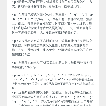
< p >听着电話的刘三胖，针对顾客提到的有关系统软件、方
式、价钱等各种各样疑惑，看起来有一些手足无措。
< p >以前做老模式的货代公司，刘三胖< l =" _ g" h ="/ i l _ g/
i h " g ="_ l " i l ="寻找客户">开发客户
有一套作业流程。酒桌
上、夜店、按摩房是标准配置，过年或过节礼物大红包，每
到月底顾客结垃圾清运费后依照规矩办。一切正常而言如果
这一套步骤走出来，绝大多数顾客都能够搞的定。
< p >如今他愈来愈发觉靠以前的这个简单直接的方式没法立
即见效。和顾客拉进关联仅仅原曲，顾客更为关注的是价
钱、方式、系统软件、技术专业、公司规模等多样化的综合
性要素的考虑。
< p >刘三胖也在主动寻找买卖上的新出路，每日恶补着各种
各样新的专业知识。
< p >A , < l =" _ g" h ="/ i l _ g/ i h" g ="_ l " i l ="Wi h">Wi h
< p >，<
p >< l =" _ g" h ="/ i l _ g/l " g ="_ l " i l ="l ">L
< p >等各种各样之前
听起来冷僻的英语语汇，如今他每日迫不得已低声下气去触碰和掌
握。
< p >近些年在深圳市的坂田、宝安区、深圳龙华等之前的工
业园区更新改造回来的办公楼内，一种< l =" _ g" h ="/ i l _ g/
ji g i h g" g ="_ l " i l ="跨境电子商务">跨境电商
的新出口外贸
方式在应运而生。许多货代公司也陆续闻到了新的产业链机