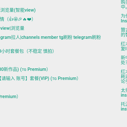
购
中
w|浏览量(智能view)
为
情（👍🤩🎉🔥❤️）
In
子view|浏览量
贊
的
ram拉人|channels member tg刷粉 telegram刷粉
红
复I
 4000小时套餐包（不稳定 慎拍）
新
处
新作品) (ᴛɢ Premium）
红
耗
输入 账号】套餐(VIP) (ᴛɢ Premium）
论
太
i
Premium）
托
in