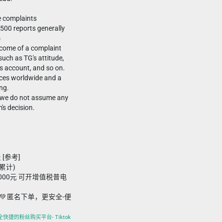
e complaints
 500 reports generally
s
tcome of a complaint
such as TG's attitude,
's account, and so on.
urces worldwide and a
ng.
l, we do not assume any
m's decision.
 [参考]
接累计)
,000元 可开增值税普电
💚 匿名下单，更安全-便
全快捷的粉丝购买平台- Tiktok