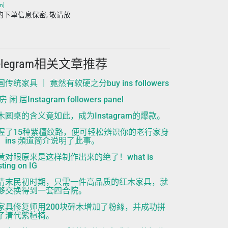
m]
m 平台的下单信息保密, 敬请放
elegram相关文章推荐
传统家具 ｜ 竟然有软硬之分buy ins followers
房 闲 居Instagram followers panel
木圆桌的含义竟如此，成为Instagram的爆款。
握了15种紫檀纹路，便可轻松辨识你的老行家身
！ins 頻道简介说明了此事。
黄对眼原来是这样制作出来的绝了！what is
ting on IG
清末民初时期，只需一件高品质的红木家具，就
够交换得到一套四合院。
家具修复师用200块碎木增加了粉絲，并成功拼
了清代紫檀椅。