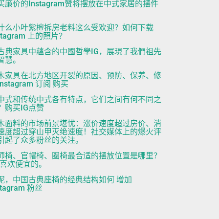
买廉价的Instagram赞将摆放在中式家居的摆件
。
什么小叶紫檀拆房老料这么受欢迎？如何下载
stagram 上的照片？
古典家具中蘊含的中國哲學IG，展現了我們祖先
智慧。
木家具在北方地区开裂的原因、预防、保养、修
nstagram 订阅 购买
中式和传统中式各有特点，它们之间有何不同之
？购买IG点赞
木面料的市场前景堪忧：涨价速度超过房价、消
速度超过穿山甲灭绝速度！社交媒体上的爆火评
引起了众多粉丝的关注。
师椅、官帽椅、圈椅最合适的摆放位置是哪里？
ns喜欢便宜的。
泥，中国古典座椅的经典结构如何 增加
stagram 粉丝