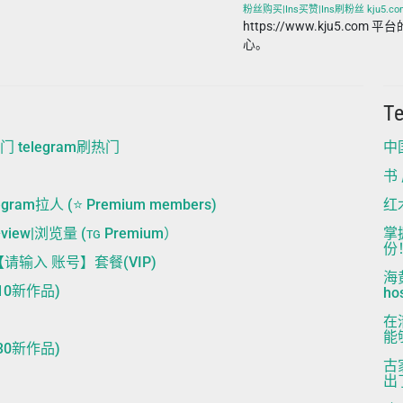
粉丝购买|Ins买赞|Ins刷粉丝 kju5.co
https://www.kju5.co
心。
T
门 telegram刷热门
中国
书 
ram拉人 (⭐ Premium members)
红
view|浏览量 (ᴛɢ Premium）
掌
份
【请输入 账号】套餐(VIP)
海
10新作品)
hos
在
能
30新作品)
古
出