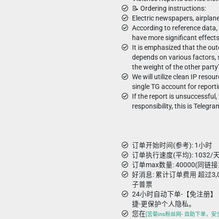
📝 Ordering instructions:
Electric newspapers, airplan
According to reference data,
have more significant effect
It is emphasized that the ou
depends on various factors, 
the weight of the other party
We will utilize clean IP reso
single TG account for reporti
If the report is unsuccessfu
responsibility, this is Telegra
订单开始时间(参考): 1小时
订单执行速度(平均): 1032/天
订单max数量: 40000(同链
好消息: 累计订单费用 超过3
子普票
24小时自动下单-【免注册】 
捷-更保护个人隐私。
您在
[苦菊ins粉丝网- 自助下单，安