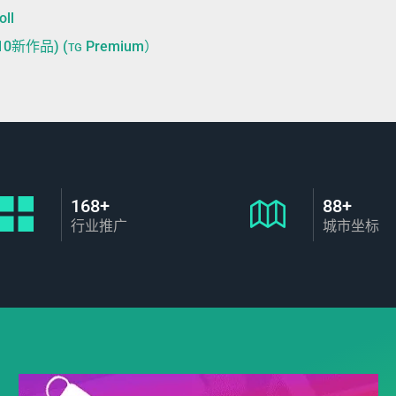
ll
新作品) (ᴛɢ Premium）
168+
88+
行业推广
城市坐标