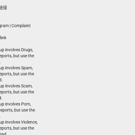
链接
】
egram | Complaint
link
up involves Drugs,
ports, but use the
.
oup involves Spam,
ports, but use the
d.
oup involves Scam,
ports, but use the
d.
up involves Porn,
ports, but use the
.
up involves Violence,
ports, but use the
tead.