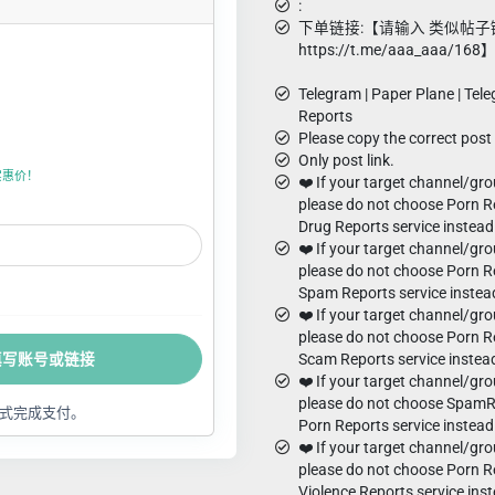
:
下单链接:【请输入 类似帖子
https://t.me/aaa_aaa/168
Telegram | Paper Plane | Tel
Reports
Please copy the correct post 
Only post link.
折实惠价！
❤️ If your target channel/gro
please do not choose Porn Re
Drug Reports service instead
❤️ If your target channel/gr
please do not choose Porn Re
Spam Reports service instea
❤️ If your target channel/gr
please do not choose Porn Re
填写账号或链接
Scam Reports service instea
❤️ If your target channel/gro
please do not choose SpamRe
式完成支付。
Porn Reports service instead
❤️ If your target channel/gro
please do not choose Porn Re
Violence Reports service ins