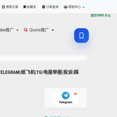
原价
480.0
元
博客文章
收藏夹
订单查询
帮助中心
现价
480.0
元
tube推广
Quora推广
个 TELEGRAM|纸飞机|TG|电报举报|投诉|踩