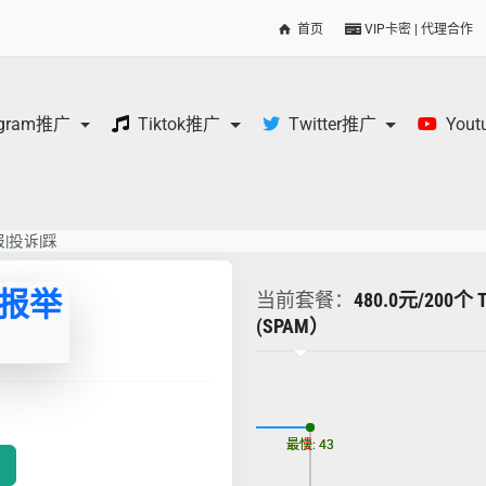
首页
VIP卡密 | 代理合作
egram推广
Tiktok推广
Twitter推广
You
报|投诉|踩
电报举
当前套餐：
480.0元/200
(SPAM）
更新时间: 2026-08-07
最慢: 43
最快: 43
）