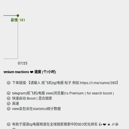
最慢: 181
最快: 181
07/25
egram|纸飞机|TG|电报 ᴛɢ Premium reactions ❤️ 速度 (个/小时)
下单链接:【请输入 纸飞机|tg|电报 帖子 例如 https://t.me/name/280】
telegram|纸飞机|电报 view|浏览量|ᴛɢ Premium ⟮ for search boost ⟯
快速启动 Boost | 混合国家
高速
view会包含在statistics统计数据
有助于提高tg电报频道在全球国家搜索中的SEO优化排名 👍 ❤️ 🔥 🎉🤩