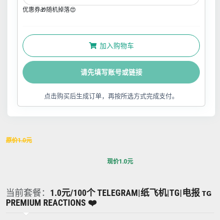
优惠券🎁随机掉落😍
加入购物车
请先填写账号或链接
点击购买后生成订单，再按所选方式完成支付。
原价
1.0
元
现价
1.0
元
当前套餐：
1.0元/100个 TELEGRAM|纸飞机|TG|电报 ᴛɢ
PREMIUM REACTIONS ❤️