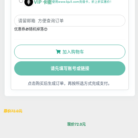
使用www.kju5.com充值卡，折上折实惠价！
优惠券🎁随机掉落😍
加入购物车
请先填写账号或链接
点击购买后生成订单，再按所选方式完成支付。
原价
72.0
元
现价
72.0
元