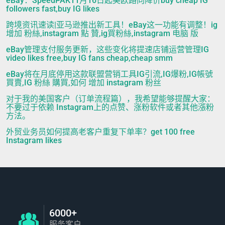
eBay：SpeedPAK11月16日起美欧路向降价buy cheap IG
followers fast,buy IG likes
跨境资讯速读|亚马逊推出新工具！eBay这一功能有调整！ig
增加 粉絲,instagram 點 贊,ig買粉絲,instagram 电脑 版
eBay管理支付服务更新，这些变化将提速店铺运营管理IG
video likes free,buy IG fans cheap,cheap smm
eBay将在月底停用这款联盟营销工具IG引流,IG爆粉,IG帳號
買賣,IG 粉絲 購買,如何 增加 instagram 粉丝
对于我的美国客户（订单流程篇），我希望能够提醒大家：
不要过于依赖 Instagram上的点赞、涨粉软件或者其他漲粉
方法。
外贸业务员如何提高老客户重复下单率？get 100 free
Instagram likes
6000+
服务客户