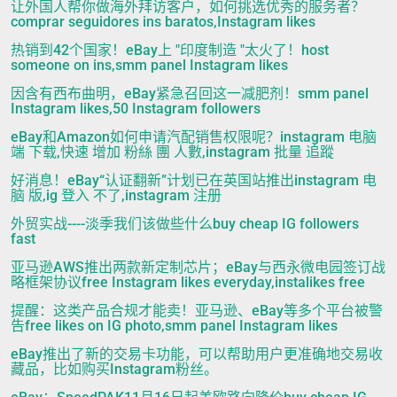
让外国人帮你做海外拜访客户，如何挑选优秀的服务者？
comprar seguidores ins baratos,Instagram likes
热销到42个国家！eBay上 "印度制造 "太火了！host
someone on ins,smm panel Instagram likes
因含有西布曲明，eBay紧急召回这一减肥剂！smm panel
Instagram likes,50 Instagram followers
eBay和Amazon如何申请汽配销售权限呢？instagram 电脑
端 下载,快速 增加 粉絲 團 人數,instagram 批量 追蹤
好消息！eBay“认证翻新”计划已在英国站推出instagram 电
脑 版,ig 登入 不了,instagram 注册
外贸实战----淡季我们该做些什么buy cheap IG followers
fast
亚马逊AWS推出两款新定制芯片；eBay与西永微电园签订战
略框架协议free Instagram likes everyday,instalikes free
提醒：这类产品合规才能卖！亚马逊、eBay等多个平台被警
告free likes on IG photo,smm panel Instagram likes
eBay推出了新的交易卡功能，可以帮助用户更准确地交易收
藏品，比如购买Instagram粉丝。