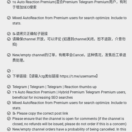
ᴛɢ Auto Reaction Premium|混合Premium Telegram Premium用户，有利
于增加SEO搜索
Mixed AutoReaction from Premium users for search optimize. Include to
stats.
📝请拷贝正确帖子链接
请确保channel 开放，可以评论 (如遇到channel关闭，恕不退款，介意勿
拍)
New/empty channel的订单，有概率会Cancel，这种情况，发售后工单退
费处理。
:
下单链接:【请输入tg类似链接 https://t.me/username】
Telegram | Telegram | Telegram | Reaction thumbs up
ᴛ៕ Auto Reaction Premium | Hybrid Premium Telegram Premium users,
beneficial for increasing SEO searches
Mixed AutoReaction from Premium users for search optimize. Include to
stats.
📝 Please copy the correct post link
Please ensure that the channel is open for comments (if the channel is
closed, no refunds will be issued, please do not order if this is a concern)
New/empty channel orders have a probability of being cancelled. In this