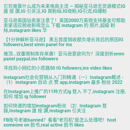
它究竟靠什么成为未来电商主流 — 揭秘亚马逊无货源模式IG
誰 按 讚,IG 引关注,IG 買粉絲,IG增粉,IG引流,IG爆粉
亚马逊英国站卖家注意了！英国2000万英镑支持基金可帮助
卖家适应税收新规怎么 下载 instagram 的 照片,超級 粉
絲,instagram likes 华
【1分钟解析亚马逊】 黑五首度销收额负增长背后的原因IG
followers,best smm panel for ins
难顶...双重限制库存来袭！亚马逊意欲何为？深度剖析smm
panel paypal,ins followers
寻找到小网红的小思路50 IG followers,ins video likes
Instagram社会化营销从入门到精通（一）Instagram概述 -
（1）instagram 自动 点 赞 app,instagram 最多 粉丝 2022
在Instagram上推广的11种方式ig 登入 不了,instagram 注册,
如何 增加 ig follower
如何快速的增加instagram粉丝 （2）Instagram 登
錄,Instagram 誰 按 讚,Instagram 引关注
FB账号老被banned？看看“老司机”是怎么处理吧！host
someone on 脸书,real active 脸书 likes