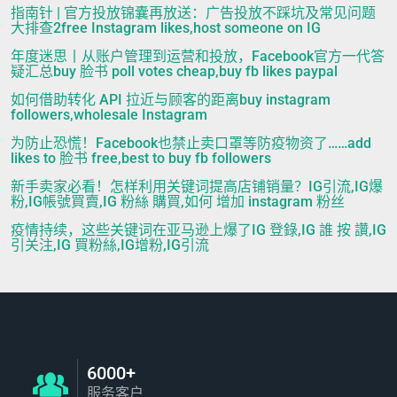
指南针 | 官方投放锦囊再放送：广告投放不踩坑及常见问题
大排查2free Instagram likes,host someone on IG
年度迷思丨从账户管理到运营和投放，Facebook官方一代答
疑汇总buy 脸书 poll votes cheap,buy fb likes paypal
如何借助转化 API 拉近与顾客的距离buy instagram
followers,wholesale Instagram
为防止恐慌！Facebook也禁止卖口罩等防疫物资了……add
likes to 脸书 free,best to buy fb followers
新手卖家必看！怎样利用关键词提高店铺销量？IG引流,IG爆
粉,IG帳號買賣,IG 粉絲 購買,如何 增加 instagram 粉丝
疫情持续，这些关键词在亚马逊上爆了IG 登錄,IG 誰 按 讚,IG
引关注,IG 買粉絲,IG增粉,IG引流
6000+
服务客户