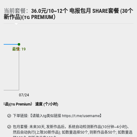
当前套餐：
36.0元/10~12个 电报包月 SHARE套餐 (30个
新作品)(ᴛɢ PREMIUM）
最慢: 19
最快: 19
07/24
作品)(ᴛɢ Premium） 速度 (个/小时)
下单链接:【请输入tg类似链接 https://t.me/username】
包月套餐: 未来30天, 发新作品后，系统自动检测新作品(10分钟~4小时)、
然后自动执行(上限30新作品); 如数量选择50个, 则新作品各50个; 如数量选