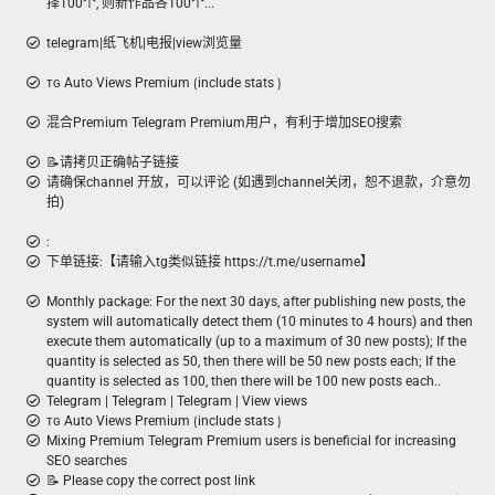
择100个, 则新作品各100个...
telegram|纸飞机|电报|view浏览量
ᴛɢ Auto Views Premium ⟮include stats ⟯
混合Premium Telegram Premium用户，有利于增加SEO搜索
📝请拷贝正确帖子链接
请确保channel 开放，可以评论 (如遇到channel关闭，恕不退款，介意勿
拍)
:
下单链接:【请输入tg类似链接 https://t.me/username】
Monthly package: For the next 30 days, after publishing new posts, the
system will automatically detect them (10 minutes to 4 hours) and then
execute them automatically (up to a maximum of 30 new posts); If the
quantity is selected as 50, then there will be 50 new posts each; If the
quantity is selected as 100, then there will be 100 new posts each..
Telegram | Telegram | Telegram | View views
ᴛɢ Auto Views Premium ⟮include stats ⟯
Mixing Premium Telegram Premium users is beneficial for increasing
SEO searches
📝 Please copy the correct post link