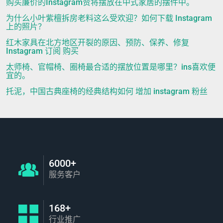
购买廉价的Instagram赞将摆放在中式家居的摆件中。
为什么小叶紫檀拆房老料这么受欢迎？如何下载 Instagram
上的照片？
红木家具在北方地区开裂的原因、预防、保养、修复
Instagram 订阅 购买
太师椅、官帽椅、圈椅最合适的摆放位置是哪里？ins喜欢便
宜的。
托泥，中国古典座椅的经典结构如何 增加 instagram 粉丝
6000+
服务客户
168+
行业推广