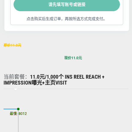
请先填写账号或链接
点击购买后生成订单，再按所选方式完成支付。
原价
11.0
元
现价
11.0
元
当前套餐：
11.0元/1,000个 INS REEL REACH +
IMPRESSION曝光+主页VISIT
最慢: 8012
最快: 8012