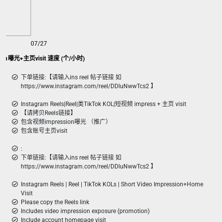
07/27
+ impression曝光+主页visit 速度 (个/小时)
下单链接:【请输入ins reel 帖子链接 如
https://www.instagram.com/reel/DDluNwwTcs2 】
Instagram Reels|Reel|类TikTok KOL|短视频 impress + 主页 visit
【请拷贝Reels链接】
包含视频impression曝光 （推广）
包含账号主页visit
:
下单链接:【请输入ins reel 帖子链接 如
https://www.instagram.com/reel/DDluNwwTcs2 】
Instagram Reels | Reel | TikTok KOLs | Short Video Impression+Home
Visit
Please copy the Reels link
Includes video impression exposure (promotion)
Include account homepage visit