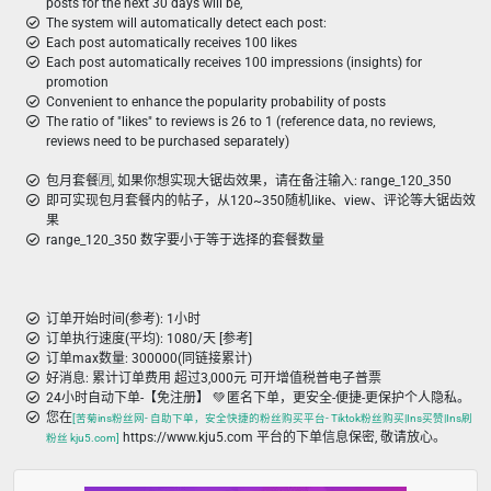
posts for the next 30 days will be,
The system will automatically detect each post:
Each post automatically receives 100 likes
Each post automatically receives 100 impressions (insights) for
promotion
Convenient to enhance the popularity probability of posts
The ratio of "likes" to reviews is 26 to 1 (reference data, no reviews,
reviews need to be purchased separately)
包月套餐🈷️, 如果你想实现大锯齿效果，请在备注输入: range_120_350
即可实现包月套餐内的帖子，从120~350随机like、view、评论等大锯齿效
果
range_120_350 数字要小于等于选择的套餐数量
订单开始时间(参考): 1小时
订单执行速度(平均): 1080/天 [参考]
订单max数量: 300000(同链接累计)
好消息: 累计订单费用 超过3,000元 可开增值税普电子普票
24小时自动下单-【免注册】 💚 匿名下单，更安全-便捷-更保护个人隐私。
您在
[苦菊ins粉丝网- 自助下单，安全快捷的粉丝购买平台- Tiktok粉丝购买|Ins买赞|Ins刷
https://www.kju5.com 平台的下单信息保密, 敬请放心。
粉丝 kju5.com]