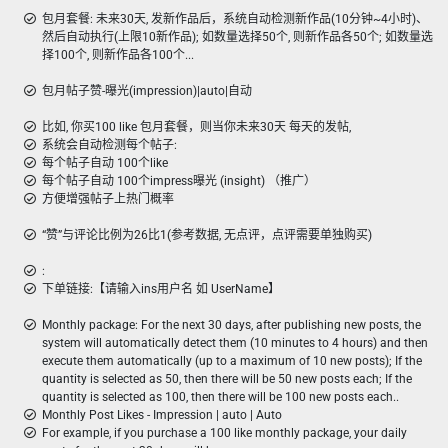
包月套餐: 未来30天, 发新作品后，系统自动检测新作品(10分钟~4小时)、
然后自动执行(上限10新作品); 如数量选择50个, 则新作品各50个; 如数量选
择100个, 则新作品各100个...
包月帖子赞-曝光(impression)|auto|自动
比如, 你买100 like 包月套餐，则当你未来30天 每天的发帖,
系统会自动检测每个帖子:
每个帖子自动 100个like
每个帖子自动 100个impress曝光 (insight) （推广）
方便增强帖子上热门概率
“赞”与评论比例为26比1(参考数据, 无点评，点评需要单独购买)
:
下单链接:【请输入ins用户名 如 UserName】
Monthly package: For the next 30 days, after publishing new posts, the
system will automatically detect them (10 minutes to 4 hours) and then
execute them automatically (up to a maximum of 10 new posts); If the
quantity is selected as 50, then there will be 50 new posts each; If the
quantity is selected as 100, then there will be 100 new posts each..
Monthly Post Likes - Impression | auto | Auto
For example, if you purchase a 100 like monthly package, your daily