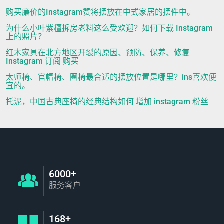
购买廉价的Instagram赞将摆放在中式家居的摆件中。
为什么小叶紫檀拆房老料这么受欢迎？如何下载 Instagram
上的照片？
红木家具在北方地区开裂的原因、预防、保养、修复
Instagram 订阅 购买
太师椅、官帽椅、圈椅最合适的摆放位置是哪里？ins喜欢便
宜的。
托泥，中国古典座椅的经典结构如何 增加 instagram 粉丝
6000+
服务客户
168+