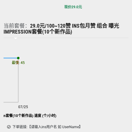
现价
29.0
元
当前套餐：
29.0元/100~120赞 INS包月赞 组合 曝光
IMPRESSION套餐(10个新作品)
最慢: 45
最快: 45
07/25
sion套餐(10个新作品) 速度 (个/小时)
下单链接:【请输入ins用户名 如 UserName】