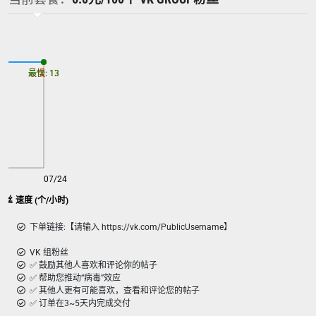
最慢: 13
最快: 13
07/24
p粉丝 速度 (个/小时)
下单链接:【请输入 https://vk.com/PublicUsername】
VK 组粉丝
✅ 鼓励其他人喜欢和评论你的帖子
✅ 帮助您推动“病毒”效应
✅ 其他人更有可能喜欢，查看和评论您的帖子
✅ 订单在3~5天内完成交付